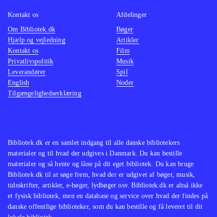
hvem der er bedst. Sang og dans kan
optages og uploades til My SingStar
Kontakt os
Afdelinger
Online
.
Om Bibliotek.dk
Bøger
Hjælp og vejledning
Artikler
I forhold til dansedelen i Singstar +
Kontakt os
Film
dance findes noget lignende i Just
Privatlivspolitik
Musik
dance (wii) og i "Dance central"
Leverandører
Spil
(xbox 360), men endnu er der ingen
English
Noder
Tilgængelighedserklæring
andre, der indeholder både sang og
dans
.
Singstar + dance er et kombineret
karaoke og dansespil, som indeholder
Bibliotek.dk er en samlet indgang til alle danske bibliotekers
30 populære musikvideoer. Man skal
materialer og til hvad der udgives i Danmark. Du kan bestille
dog være opmærksom på, at spillet
materialer og så hente og låne på dit eget bibliotek. Du kan bruge
Bibliotek.dk til at søge frem, hvad der er udgivet af bøger, musik,
kræver Singstar-mikrofoner,
tidsskrifter, artikler, e-bøger, lydbøger osv. Bibliotek.dk er altså ikke
Playstation Move-controllere og
et fysisk bibliotek, men en database og service over hvad der findes på
Playstation Eye-kamera for at kunne
danske offentlige biblioteker, som du kan bestille og få leveret til dit