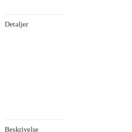
Detaljer
...
...
...
...
...
...
...
...
...
...
...
...
Beskrivelse