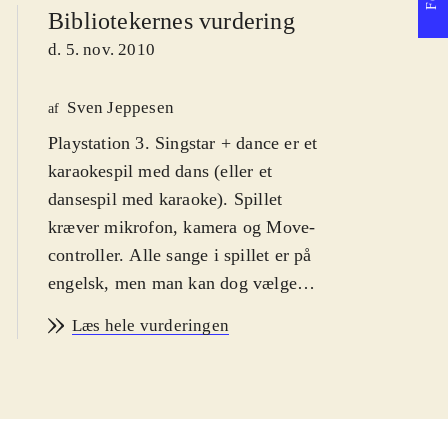
Bibliotekernes vurdering
d. 5. nov. 2010
Sven Jeppesen
af
Playstation 3. Singstar + dance er et
karaokespil med dans (eller et
dansespil med karaoke). Spillet
kræver mikrofon, kamera og Move-
controller. Alle sange i spillet er på
engelsk, men man kan dog vælge
dansk som skærmbilledsprog. PEGI
Læs hele vurderingen
er 12 pga. grimt sprog i
sangteksterne, Jeg anbefaler det fra
12 år, fordi spillerne skal mestre et
rimeligt engelsk for at kunne score i