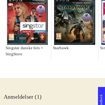
Singstar danske hits +
Starhawk
Si
SingStore
Anmeldelser (1)
Feedback