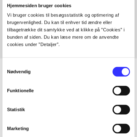
Hjemmesiden bruger cookies
Vi bruger cookies til besøgsstatistik og optimering af
Artikler med samme emner
brugervenlighed. Du kan til enhver tid ændre eller
Fra
tilbagetrække dit samtykke ved at klikke på ”Cookies” i
bunden af siden. Du kan læse mere om de anvendte
cookies under ”Detaljer”.
Samtykkevalg
Nødvendig
Artikler
Funktionelle
Alle registrerede artikler fordelt på udgivelser
Statistik
...
Marketing
...