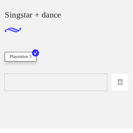
Singstar + dance
Playstation 3
loading