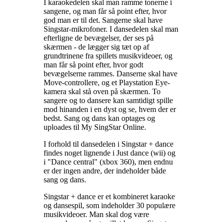
I karaokedelen skal man ramme tonerne i
sangene, og man får så point efter, hvor
god man er til det. Sangerne skal have
Singstar-mikrofoner. I dansedelen skal man
efterligne de bevægelser, der ses på
skærmen - de lægger sig tæt op af
grundtrinene fra spillets musikvideoer, og
man får så point efter, hvor godt
bevægelserne rammes. Danserne skal have
Move-controllere, og et Playstation Eye-
kamera skal stå oven på skærmen. To
sangere og to dansere kan samtidigt spille
mod hinanden i en dyst og se, hvem der er
bedst. Sang og dans kan optages og
uploades til My SingStar Online
.
I forhold til dansedelen i Singstar + dance
findes noget lignende i Just dance (wii) og
i "Dance central" (xbox 360), men endnu
er der ingen andre, der indeholder både
sang og dans
.
Singstar + dance er et kombineret karaoke
og dansespil, som indeholder 30 populære
musikvideoer. Man skal dog være