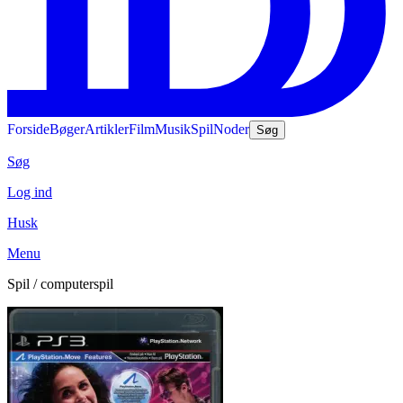
Forside
Bøger
Artikler
Film
Musik
Spil
Noder
Søg
Søg
Log ind
Husk
Menu
Spil / computerspil