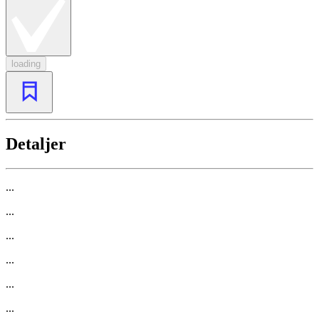
loading
Detaljer
...
...
...
...
...
...