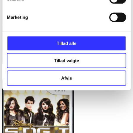
Marketing
Tillad alle
Tillad valgte
Singstar + SingStore vol. 3
Afvis