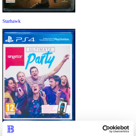
Starhawk
Singstar ultimate party