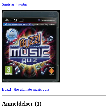
Singstar + guitar
Buzz! - the ultimate music quiz
Anmeldelser (1)