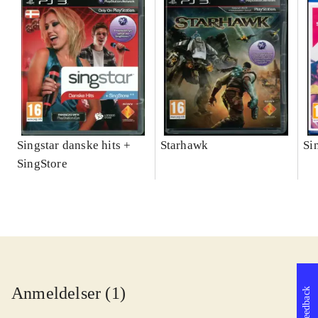
Singstar danske hits +
Starhawk
Si
SingStore
Anmeldelser (1)
Feedback