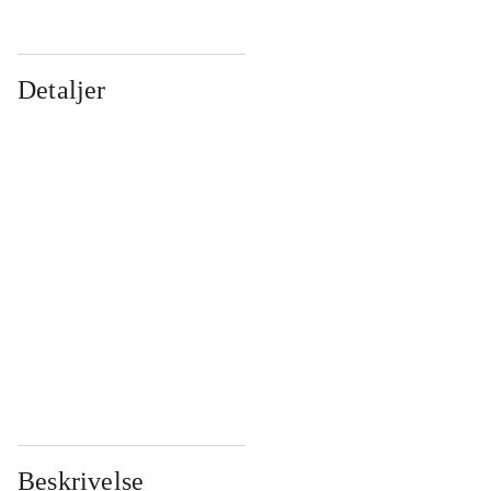
Detaljer
...
...
...
...
...
...
...
...
...
...
...
...
Beskrivelse