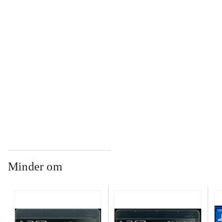
...
...
...
Minder om