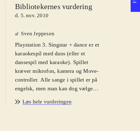
Bibliotekernes vurdering
d. 5. nov. 2010
Sven Jeppesen
af
Playstation 3. Singstar + dance er et
karaokespil med dans (eller et
dansespil med karaoke). Spillet
kræver mikrofon, kamera og Move-
controller. Alle sange i spillet er på
engelsk, men man kan dog vælge
dansk som skærmbilledsprog. PEGI
Læs hele vurderingen
er 12 pga. grimt sprog i
sangteksterne, Jeg anbefaler det fra
12 år, fordi spillerne skal mestre et
rimeligt engelsk for at kunne score i