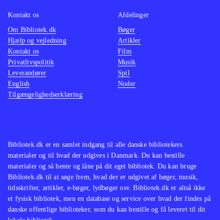
hvem der er bedst. Sang og dans kan
optages og uploades til My SingStar
Kontakt os
Afdelinger
Online
.
Om Bibliotek.dk
Bøger
Hjælp og vejledning
Artikler
I forhold til dansedelen i Singstar +
Kontakt os
Film
dance findes noget lignende i Just
Privatlivspolitik
Musik
dance (wii) og i "Dance central"
Leverandører
Spil
(xbox 360), men endnu er der ingen
English
Noder
Tilgængelighedserklæring
andre, der indeholder både sang og
dans
.
Singstar + dance er et kombineret
karaoke og dansespil, som indeholder
Bibliotek.dk er en samlet indgang til alle danske bibliotekers
30 populære musikvideoer. Man skal
materialer og til hvad der udgives i Danmark. Du kan bestille
dog være opmærksom på, at spillet
materialer og så hente og låne på dit eget bibliotek. Du kan bruge
Bibliotek.dk til at søge frem, hvad der er udgivet af bøger, musik,
kræver Singstar-mikrofoner,
tidsskrifter, artikler, e-bøger, lydbøger osv. Bibliotek.dk er altså ikke
Playstation Move-controllere og
et fysisk bibliotek, men en database og service over hvad der findes på
Playstation Eye-kamera for at kunne
danske offentlige biblioteker, som du kan bestille og få leveret til dit