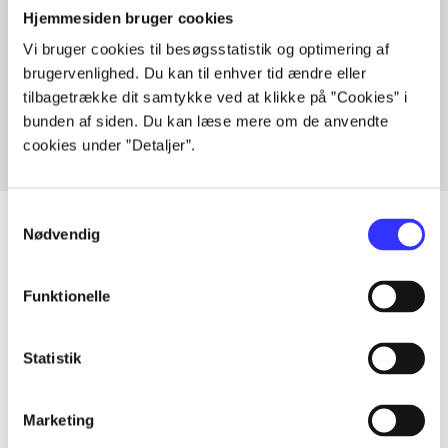
Hjemmesiden bruger cookies
Vi bruger cookies til besøgsstatistik og optimering af
Artikler med samme emner
brugervenlighed. Du kan til enhver tid ændre eller
Fra
tilbagetrække dit samtykke ved at klikke på ”Cookies” i
bunden af siden. Du kan læse mere om de anvendte
cookies under ”Detaljer”.
Samtykkevalg
Nødvendig
Artikler
Funktionelle
Alle registrerede artikler fordelt på udgivelser
Statistik
...
Marketing
...