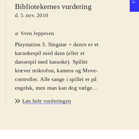
Bibliotekernes vurdering
d. 5. nov. 2010
Sven Jeppesen
af
Playstation 3. Singstar + dance er et
karaokespil med dans (eller et
dansespil med karaoke). Spillet
kræver mikrofon, kamera og Move-
controller. Alle sange i spillet er på
engelsk, men man kan dog vælge
dansk som skærmbilledsprog. PEGI
Læs hele vurderingen
er 12 pga. grimt sprog i
sangteksterne, Jeg anbefaler det fra
12 år, fordi spillerne skal mestre et
rimeligt engelsk for at kunne score i