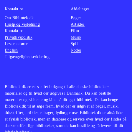
hvem der er bedst. Sang og dans kan
optages og uploades til My SingStar
Kontakt os
Afdelinger
Online
.
Om Bibliotek.dk
Bøger
Hjælp og vejledning
Artikler
I forhold til dansedelen i Singstar +
Kontakt os
Film
dance findes noget lignende i Just
Privatlivspolitik
Musik
dance (wii) og i "Dance central"
Leverandører
Spil
(xbox 360), men endnu er der ingen
English
Noder
Tilgængelighedserklæring
andre, der indeholder både sang og
dans
.
Singstar + dance er et kombineret
karaoke og dansespil, som indeholder
Bibliotek.dk er en samlet indgang til alle danske bibliotekers
30 populære musikvideoer. Man skal
materialer og til hvad der udgives i Danmark. Du kan bestille
dog være opmærksom på, at spillet
materialer og så hente og låne på dit eget bibliotek. Du kan bruge
Bibliotek.dk til at søge frem, hvad der er udgivet af bøger, musik,
kræver Singstar-mikrofoner,
tidsskrifter, artikler, e-bøger, lydbøger osv. Bibliotek.dk er altså ikke
Playstation Move-controllere og
et fysisk bibliotek, men en database og service over hvad der findes på
Playstation Eye-kamera for at kunne
danske offentlige biblioteker, som du kan bestille og få leveret til dit