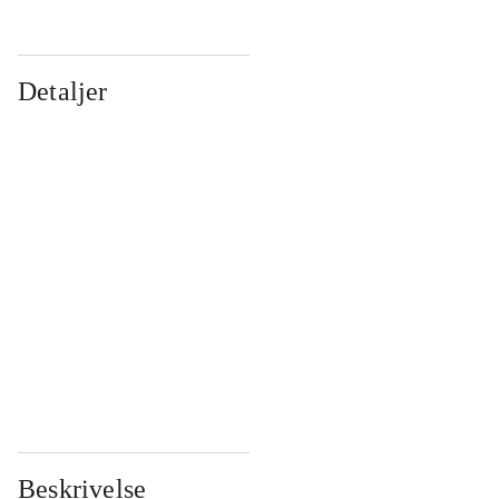
Detaljer
...
...
...
...
...
...
...
...
...
...
...
...
Beskrivelse