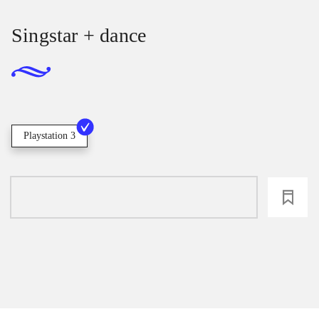
Singstar + dance
Playstation 3
loading