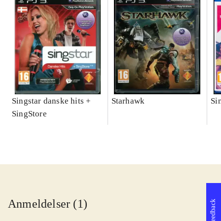
Singstar danske hits +
Starhawk
Si
SingStore
Anmeldelser (1)
Feedback