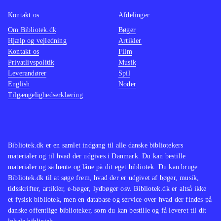
hvem der er bedst. Sang og dans kan
optages og uploades til My SingStar
Kontakt os
Afdelinger
Online
.
Om Bibliotek.dk
Bøger
Hjælp og vejledning
Artikler
I forhold til dansedelen i Singstar +
Kontakt os
Film
dance findes noget lignende i Just
Privatlivspolitik
Musik
dance (wii) og i "Dance central"
Leverandører
Spil
(xbox 360), men endnu er der ingen
English
Noder
Tilgængelighedserklæring
andre, der indeholder både sang og
dans
.
Singstar + dance er et kombineret
karaoke og dansespil, som indeholder
Bibliotek.dk er en samlet indgang til alle danske bibliotekers
30 populære musikvideoer. Man skal
materialer og til hvad der udgives i Danmark. Du kan bestille
dog være opmærksom på, at spillet
materialer og så hente og låne på dit eget bibliotek. Du kan bruge
Bibliotek.dk til at søge frem, hvad der er udgivet af bøger, musik,
kræver Singstar-mikrofoner,
tidsskrifter, artikler, e-bøger, lydbøger osv. Bibliotek.dk er altså ikke
Playstation Move-controllere og
et fysisk bibliotek, men en database og service over hvad der findes på
Playstation Eye-kamera for at kunne
danske offentlige biblioteker, som du kan bestille og få leveret til dit