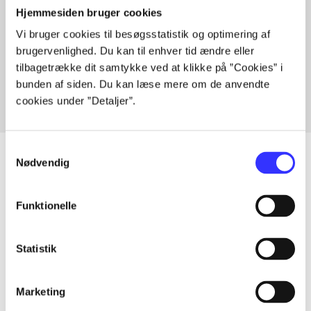
Hjemmesiden bruger cookies
Vi bruger cookies til besøgsstatistik og optimering af
Artikler med samme emner
brugervenlighed. Du kan til enhver tid ændre eller
Fra
tilbagetrække dit samtykke ved at klikke på ”Cookies” i
bunden af siden. Du kan læse mere om de anvendte
cookies under ”Detaljer”.
Samtykkevalg
Nødvendig
Artikler
Funktionelle
Alle registrerede artikler fordelt på udgivelser
Statistik
...
Marketing
...