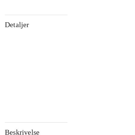
Detaljer
...
...
...
...
...
...
...
...
...
...
...
...
Beskrivelse