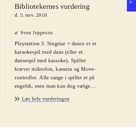
Bibliotekernes vurdering
d. 5. nov. 2010
Sven Jeppesen
af
Playstation 3. Singstar + dance er et
karaokespil med dans (eller et
dansespil med karaoke). Spillet
kræver mikrofon, kamera og Move-
controller. Alle sange i spillet er på
engelsk, men man kan dog vælge
dansk som skærmbilledsprog. PEGI
Læs hele vurderingen
er 12 pga. grimt sprog i
sangteksterne, Jeg anbefaler det fra
12 år, fordi spillerne skal mestre et
rimeligt engelsk for at kunne score i