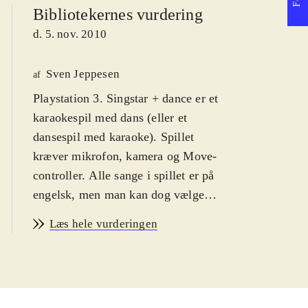
Bibliotekernes vurdering
d. 5. nov. 2010
Sven Jeppesen
af
Playstation 3. Singstar + dance er et
karaokespil med dans (eller et
dansespil med karaoke). Spillet
kræver mikrofon, kamera og Move-
controller. Alle sange i spillet er på
engelsk, men man kan dog vælge
dansk som skærmbilledsprog. PEGI
Læs hele vurderingen
er 12 pga. grimt sprog i
sangteksterne, Jeg anbefaler det fra
12 år, fordi spillerne skal mestre et
rimeligt engelsk for at kunne score i