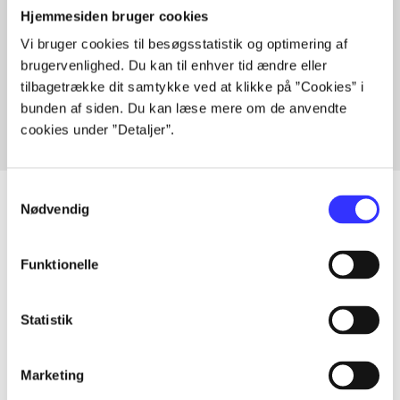
Hjemmesiden bruger cookies
Vi bruger cookies til besøgsstatistik og optimering af
Artikler med samme emner
brugervenlighed. Du kan til enhver tid ændre eller
Fra
tilbagetrække dit samtykke ved at klikke på ”Cookies” i
bunden af siden. Du kan læse mere om de anvendte
cookies under ”Detaljer”.
Samtykkevalg
Nødvendig
Artikler
Funktionelle
Alle registrerede artikler fordelt på udgivelser
Statistik
...
Marketing
...