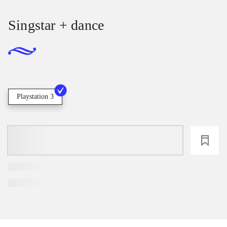
Singstar + dance
Playstation 3
loading