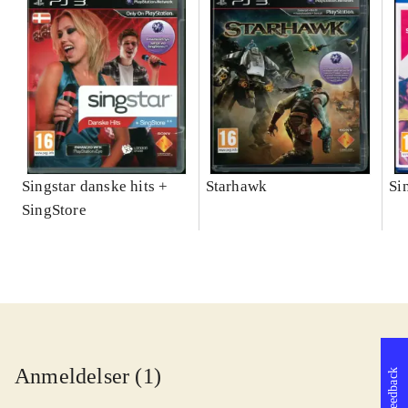
Singstar danske hits +
Starhawk
Si
SingStore
Anmeldelser (1)
Feedback