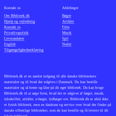
hvem der er bedst. Sang og dans kan
optages og uploades til My SingStar
Kontakt os
Afdelinger
Online
.
Om Bibliotek.dk
Bøger
Hjælp og vejledning
Artikler
I forhold til dansedelen i Singstar +
Kontakt os
Film
dance findes noget lignende i Just
Privatlivspolitik
Musik
dance (wii) og i "Dance central"
Leverandører
Spil
(xbox 360), men endnu er der ingen
English
Noder
Tilgængelighedserklæring
andre, der indeholder både sang og
dans
.
Singstar + dance er et kombineret
karaoke og dansespil, som indeholder
Bibliotek.dk er en samlet indgang til alle danske bibliotekers
30 populære musikvideoer. Man skal
materialer og til hvad der udgives i Danmark. Du kan bestille
dog være opmærksom på, at spillet
materialer og så hente og låne på dit eget bibliotek. Du kan bruge
Bibliotek.dk til at søge frem, hvad der er udgivet af bøger, musik,
kræver Singstar-mikrofoner,
tidsskrifter, artikler, e-bøger, lydbøger osv. Bibliotek.dk er altså ikke
Playstation Move-controllere og
et fysisk bibliotek, men en database og service over hvad der findes på
Playstation Eye-kamera for at kunne
danske offentlige biblioteker, som du kan bestille og få leveret til dit