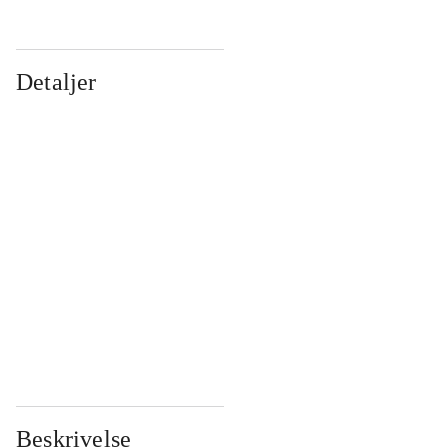
Detaljer
...
...
...
...
...
...
...
...
...
...
...
...
Beskrivelse