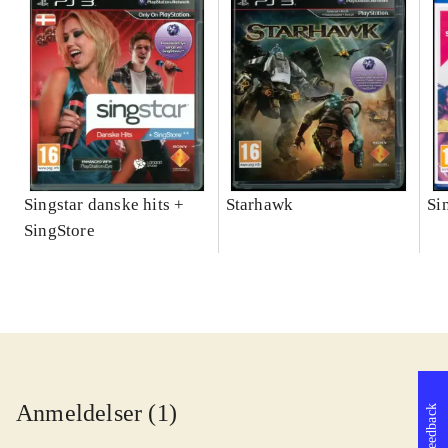
Singstar danske hits +
Starhawk
Si
SingStore
Anmeldelser (1)
Feedback