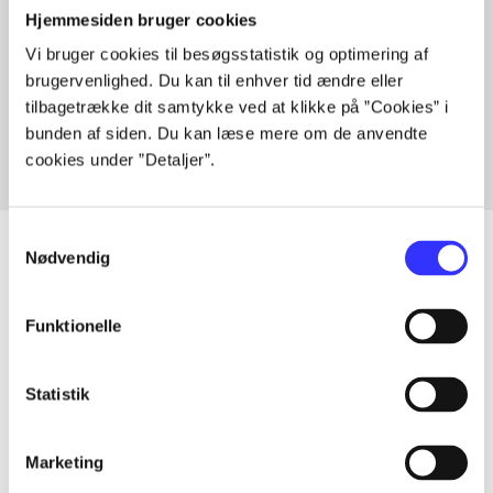
Hjemmesiden bruger cookies
Vi bruger cookies til besøgsstatistik og optimering af
Artikler med samme emner
brugervenlighed. Du kan til enhver tid ændre eller
Fra
tilbagetrække dit samtykke ved at klikke på ”Cookies” i
bunden af siden. Du kan læse mere om de anvendte
cookies under ”Detaljer”.
Samtykkevalg
Nødvendig
Artikler
Funktionelle
Alle registrerede artikler fordelt på udgivelser
Statistik
...
Marketing
...