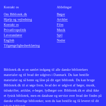
hvem der er bedst. Sang og dans kan
optages og uploades til My SingStar
Kontakt os
Afdelinger
Online
.
Om Bibliotek.dk
Bøger
Hjælp og vejledning
Artikler
I forhold til dansedelen i Singstar +
Kontakt os
Film
dance findes noget lignende i Just
Privatlivspolitik
Musik
dance (wii) og i "Dance central"
Leverandører
Spil
(xbox 360), men endnu er der ingen
English
Noder
Tilgængelighedserklæring
andre, der indeholder både sang og
dans
.
Singstar + dance er et kombineret
karaoke og dansespil, som indeholder
Bibliotek.dk er en samlet indgang til alle danske bibliotekers
30 populære musikvideoer. Man skal
materialer og til hvad der udgives i Danmark. Du kan bestille
dog være opmærksom på, at spillet
materialer og så hente og låne på dit eget bibliotek. Du kan bruge
Bibliotek.dk til at søge frem, hvad der er udgivet af bøger, musik,
kræver Singstar-mikrofoner,
tidsskrifter, artikler, e-bøger, lydbøger osv. Bibliotek.dk er altså ikke
Playstation Move-controllere og
et fysisk bibliotek, men en database og service over hvad der findes på
Playstation Eye-kamera for at kunne
danske offentlige biblioteker, som du kan bestille og få leveret til dit