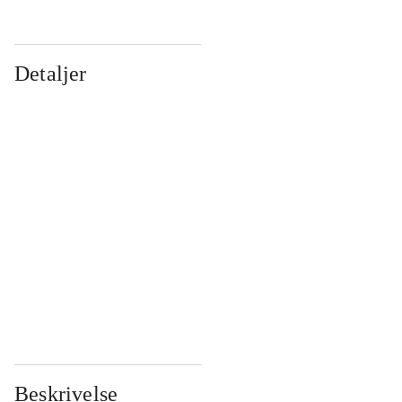
Detaljer
...
...
...
...
...
...
...
...
...
...
...
...
Beskrivelse