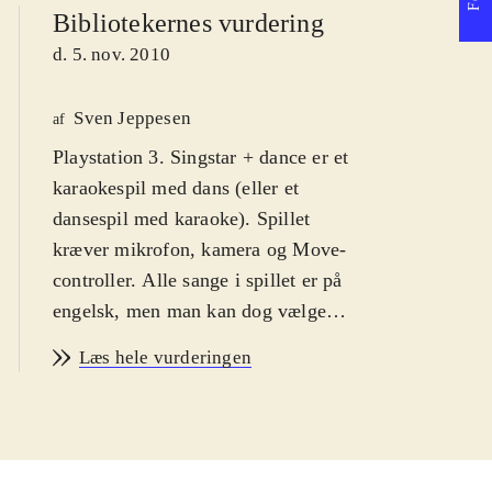
Bibliotekernes vurdering
d. 5. nov. 2010
Sven Jeppesen
af
Playstation 3. Singstar + dance er et
karaokespil med dans (eller et
dansespil med karaoke). Spillet
kræver mikrofon, kamera og Move-
controller. Alle sange i spillet er på
engelsk, men man kan dog vælge
dansk som skærmbilledsprog. PEGI
Læs hele vurderingen
er 12 pga. grimt sprog i
sangteksterne, Jeg anbefaler det fra
12 år, fordi spillerne skal mestre et
rimeligt engelsk for at kunne score i