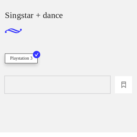
Singstar + dance
Playstation 3
loading