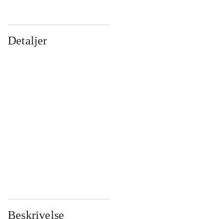
Detaljer
...
...
...
...
...
...
...
...
...
...
...
...
Beskrivelse