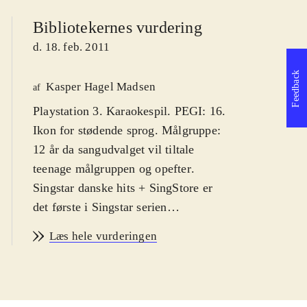
Bibliotekernes vurdering
d. 18. feb. 2011
Feedback
Kasper Hagel Madsen
af
Playstation 3. Karaokespil. PEGI: 16.
Ikon for stødende sprog. Målgruppe:
12 år da sangudvalget vil tiltale
teenage målgruppen og opefter
.
Singstar danske hits + SingStore er
det første i Singstar serien
udelukkende med danske hits. Syng
Læs hele vurderingen
med på primært ny-klassikere af
kunstnere som Medina, Rasmus
Seebach og Volbeat. Enkelte ældre
hits af fx Cut n' Move og Poul Krebs