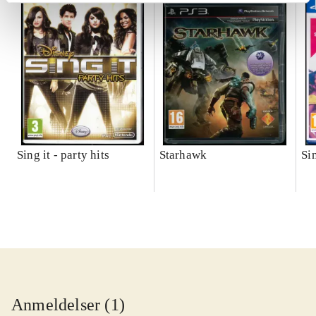
Sing it - party hits
Starhawk
Si
Anmeldelser (1)