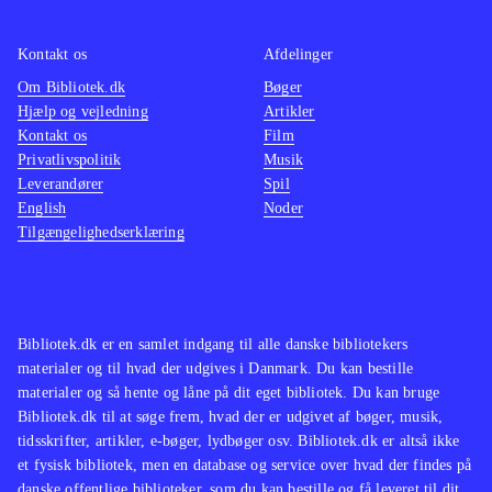
ikke de store ændringer til det
velkendte Singstar koncept. Men
Kontakt os
Afdelinger
netop det velkendte sangrepertoire vil
Om Bibliotek.dk
Bøger
Hjælp og vejledning
Artikler
nok gøre det populært i de danske
Kontakt os
Film
stuer på tværs af aldersgrupper
.
Privatlivspolitik
Musik
Singstar konceptet er trods mange år
Leverandører
Spil
på bagen og begrænset udvikling af
English
Noder
Tilgængelighedserklæring
gameplay siden fremkomsten stadig
populært. Med fokus på danske hits
vil populariteten forblive intakt, da
det vil tiltale unge såvel som ældre
Bibliotek.dk er en samlet indgang til alle danske bibliotekers
med en sangstjerne i maven
.
materialer og til hvad der udgives i Danmark. Du kan bestille
materialer og så hente og låne på dit eget bibliotek. Du kan bruge
Bibliotek.dk til at søge frem, hvad der er udgivet af bøger, musik,
tidsskrifter, artikler, e-bøger, lydbøger osv. Bibliotek.dk er altså ikke
et fysisk bibliotek, men en database og service over hvad der findes på
danske offentlige biblioteker, som du kan bestille og få leveret til dit