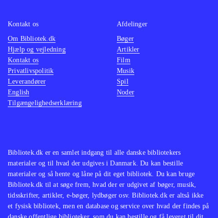
ikke de store ændringer til det
velkendte Singstar koncept. Men
Kontakt os
Afdelinger
netop det velkendte sangrepertoire vil
Om Bibliotek.dk
Bøger
Hjælp og vejledning
Artikler
nok gøre det populært i de danske
Kontakt os
Film
stuer på tværs af aldersgrupper
.
Privatlivspolitik
Musik
Singstar konceptet er trods mange år
Leverandører
Spil
på bagen og begrænset udvikling af
English
Noder
Tilgængelighedserklæring
gameplay siden fremkomsten stadig
populært. Med fokus på danske hits
vil populariteten forblive intakt, da
det vil tiltale unge såvel som ældre
Bibliotek.dk er en samlet indgang til alle danske bibliotekers
med en sangstjerne i maven
.
materialer og til hvad der udgives i Danmark. Du kan bestille
materialer og så hente og låne på dit eget bibliotek. Du kan bruge
Bibliotek.dk til at søge frem, hvad der er udgivet af bøger, musik,
tidsskrifter, artikler, e-bøger, lydbøger osv. Bibliotek.dk er altså ikke
et fysisk bibliotek, men en database og service over hvad der findes på
danske offentlige biblioteker, som du kan bestille og få leveret til dit