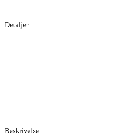
Detaljer
...
...
...
...
...
...
...
...
...
...
...
...
Beskrivelse