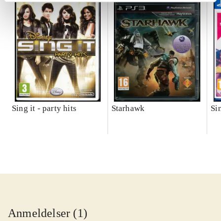
Sing it - party hits
Starhawk
Si
Anmeldelser (1)