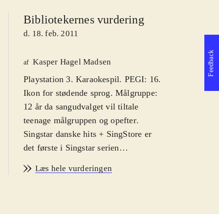
Bibliotekernes vurdering
d. 18. feb. 2011
Feedback
Kasper Hagel Madsen
af
Playstation 3. Karaokespil. PEGI: 16.
Ikon for stødende sprog. Målgruppe:
12 år da sangudvalget vil tiltale
teenage målgruppen og opefter
.
Singstar danske hits + SingStore er
det første i Singstar serien
udelukkende med danske hits. Syng
Læs hele vurderingen
med på primært ny-klassikere af
kunstnere som Medina, Rasmus
Seebach og Volbeat. Enkelte ældre
hits af fx Cut n' Move og Poul Krebs