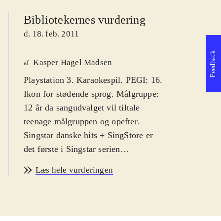
Bibliotekernes vurdering
d. 18. feb. 2011
Feedback
Kasper Hagel Madsen
af
Playstation 3. Karaokespil. PEGI: 16.
Ikon for stødende sprog. Målgruppe:
12 år da sangudvalget vil tiltale
teenage målgruppen og opefter
.
Singstar danske hits + SingStore er
det første i Singstar serien
udelukkende med danske hits. Syng
Læs hele vurderingen
med på primært ny-klassikere af
kunstnere som Medina, Rasmus
Seebach og Volbeat. Enkelte ældre
hits af fx Cut n' Move og Poul Krebs