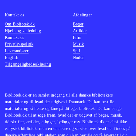
ikke de store ændringer til det
velkendte Singstar koncept. Men
Kontakt os
Afdelinger
netop det velkendte sangrepertoire vil
Om Bibliotek.dk
Bøger
Hjælp og vejledning
Artikler
nok gøre det populært i de danske
Kontakt os
Film
stuer på tværs af aldersgrupper
.
Privatlivspolitik
Musik
Singstar konceptet er trods mange år
Leverandører
Spil
på bagen og begrænset udvikling af
English
Noder
Tilgængelighedserklæring
gameplay siden fremkomsten stadig
populært. Med fokus på danske hits
vil populariteten forblive intakt, da
det vil tiltale unge såvel som ældre
Bibliotek.dk er en samlet indgang til alle danske bibliotekers
med en sangstjerne i maven
.
materialer og til hvad der udgives i Danmark. Du kan bestille
materialer og så hente og låne på dit eget bibliotek. Du kan bruge
Bibliotek.dk til at søge frem, hvad der er udgivet af bøger, musik,
tidsskrifter, artikler, e-bøger, lydbøger osv. Bibliotek.dk er altså ikke
et fysisk bibliotek, men en database og service over hvad der findes på
danske offentlige biblioteker, som du kan bestille og få leveret til dit