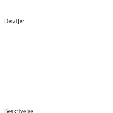
Detaljer
...
...
...
...
...
...
...
...
...
...
...
...
Beskrivelse