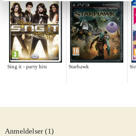
Sing it - party hits
Starhawk
Si
Anmeldelser (1)