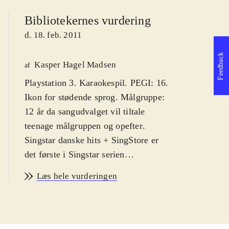
Bibliotekernes vurdering
d. 18. feb. 2011
Feedback
Kasper Hagel Madsen
af
Playstation 3. Karaokespil. PEGI: 16.
Ikon for stødende sprog. Målgruppe:
12 år da sangudvalget vil tiltale
teenage målgruppen og opefter
.
Singstar danske hits + SingStore er
det første i Singstar serien
udelukkende med danske hits. Syng
Læs hele vurderingen
med på primært ny-klassikere af
kunstnere som Medina, Rasmus
Seebach og Volbeat. Enkelte ældre
hits af fx Cut n' Move og Poul Krebs