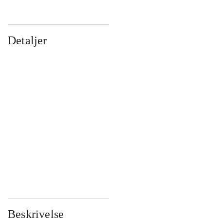
Detaljer
...
...
...
...
...
...
...
...
...
...
...
...
Beskrivelse