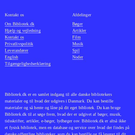
ikke de store ændringer til det
velkendte Singstar koncept. Men
Kontakt os
Afdelinger
netop det velkendte sangrepertoire vil
Om Bibliotek.dk
Bøger
Hjælp og vejledning
Artikler
nok gøre det populært i de danske
Kontakt os
Film
stuer på tværs af aldersgrupper
.
Privatlivspolitik
Musik
Singstar konceptet er trods mange år
Leverandører
Spil
på bagen og begrænset udvikling af
English
Noder
Tilgængelighedserklæring
gameplay siden fremkomsten stadig
populært. Med fokus på danske hits
vil populariteten forblive intakt, da
det vil tiltale unge såvel som ældre
Bibliotek.dk er en samlet indgang til alle danske bibliotekers
med en sangstjerne i maven
.
materialer og til hvad der udgives i Danmark. Du kan bestille
materialer og så hente og låne på dit eget bibliotek. Du kan bruge
Bibliotek.dk til at søge frem, hvad der er udgivet af bøger, musik,
tidsskrifter, artikler, e-bøger, lydbøger osv. Bibliotek.dk er altså ikke
et fysisk bibliotek, men en database og service over hvad der findes på
danske offentlige biblioteker, som du kan bestille og få leveret til dit