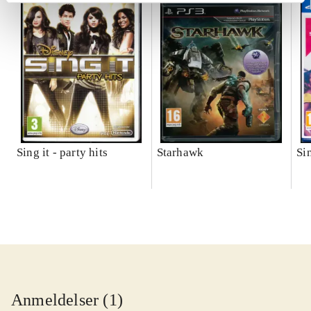
Sing it - party hits
Starhawk
Si
Anmeldelser (1)