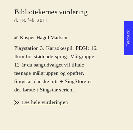
Bibliotekernes vurdering
d. 18. feb. 2011
Feedback
Kasper Hagel Madsen
af
Playstation 3. Karaokespil. PEGI: 16.
Ikon for stødende sprog. Målgruppe:
12 år da sangudvalget vil tiltale
teenage målgruppen og opefter
.
Singstar danske hits + SingStore er
det første i Singstar serien
udelukkende med danske hits. Syng
Læs hele vurderingen
med på primært ny-klassikere af
kunstnere som Medina, Rasmus
Seebach og Volbeat. Enkelte ældre
hits af fx Cut n' Move og Poul Krebs