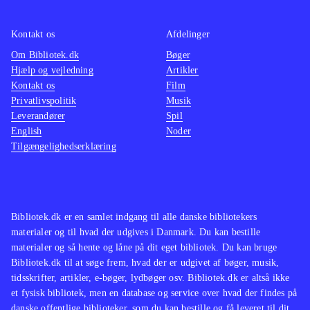
ikke de store ændringer til det
velkendte Singstar koncept. Men
Kontakt os
Afdelinger
netop det velkendte sangrepertoire vil
Om Bibliotek.dk
Bøger
Hjælp og vejledning
Artikler
nok gøre det populært i de danske
Kontakt os
Film
stuer på tværs af aldersgrupper
.
Privatlivspolitik
Musik
Singstar konceptet er trods mange år
Leverandører
Spil
på bagen og begrænset udvikling af
English
Noder
Tilgængelighedserklæring
gameplay siden fremkomsten stadig
populært. Med fokus på danske hits
vil populariteten forblive intakt, da
det vil tiltale unge såvel som ældre
Bibliotek.dk er en samlet indgang til alle danske bibliotekers
med en sangstjerne i maven
.
materialer og til hvad der udgives i Danmark. Du kan bestille
materialer og så hente og låne på dit eget bibliotek. Du kan bruge
Bibliotek.dk til at søge frem, hvad der er udgivet af bøger, musik,
tidsskrifter, artikler, e-bøger, lydbøger osv. Bibliotek.dk er altså ikke
et fysisk bibliotek, men en database og service over hvad der findes på
danske offentlige biblioteker, som du kan bestille og få leveret til dit