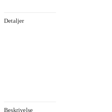
Detaljer
...
...
...
...
...
...
...
...
...
...
...
...
Beskrivelse