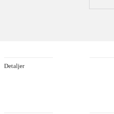
Detaljer
...
...
...
...