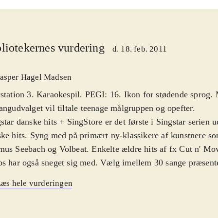
liotekernes vurdering
d. 18. feb. 2011
asper Hagel Madsen
station 3. Karaokespil. PEGI: 16. Ikon for stødende sprog.
angudvalget vil tiltale teenage målgruppen og opefter
.
star danske hits + SingStore er det første i Singstar serien
ke hits. Syng med på primært ny-klassikere af kunstnere s
us Seebach og Volbeat. Enkelte ældre hits af fx Cut n' Mo
s har også sneget sig med. Vælg imellem 30 sange præsente
inale musikvideoer. Udvalget virker umiddelbart begrænset,
æs hele vurderingen
Store kan der downloades flere hits til repertoiret. En sjov f
præstation optages, så man efterfølgende kan høre den og l
kter på stemmen. Er du ejer af et Eye-Toy USB-kamera eller