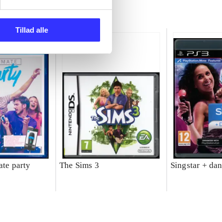
Tillad alle
ate party
The Sims 3
Singstar + da