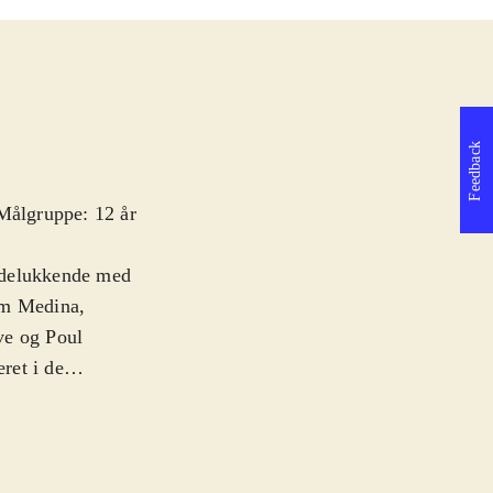
Feedback
 Målgruppe: 12 år
 udelukkende med
om Medina,
ve og Poul
ret i de
 men via online
eature er at ens
ægge sjove
 Playstation