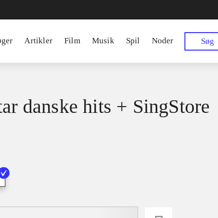
øger
Artikler
Film
Musik
Spil
Noder
Søg
tar danske hits + SingStore