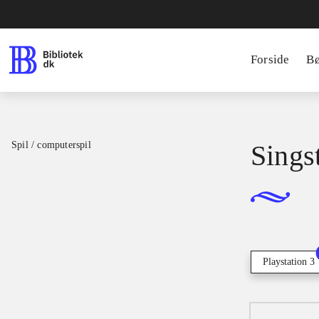
Forside
B
Spil / computerspil
Sings
Playstation 3