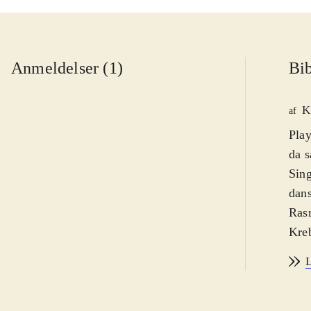
Anmeldelser (1)
Bib
K
af
Play
da s
Sing
dans
Rasm
Kreb
orig
L
Sing
sang
effe