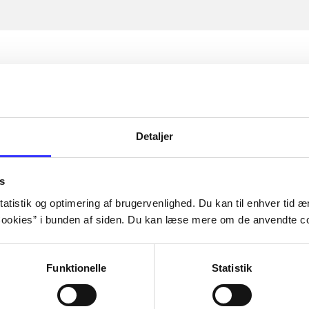
Detaljer
s
atistik og optimering af brugervenlighed. Du kan til enhver tid æn
ookies” i bunden af siden. Du kan læse mere om de anvendte co
Funktionelle
Statistik