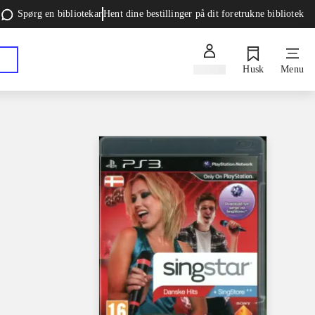
Spørg en bibliotekar
Hent dine bestillinger på dit foretrukne bibliotek
Log ind
Husk
Menu