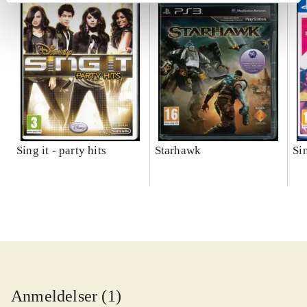
Sing it - party hits
Starhawk
Si
Anmeldelser (1)