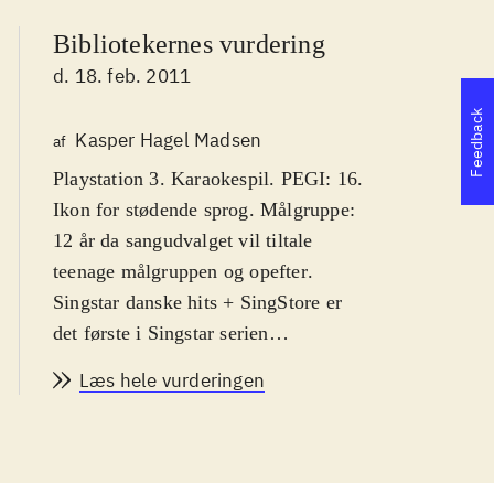
Bibliotekernes vurdering
d. 18. feb. 2011
Feedback
Kasper Hagel Madsen
af
Playstation 3. Karaokespil. PEGI: 16.
Ikon for stødende sprog. Målgruppe:
12 år da sangudvalget vil tiltale
teenage målgruppen og opefter
.
Singstar danske hits + SingStore er
det første i Singstar serien
udelukkende med danske hits. Syng
Læs hele vurderingen
med på primært ny-klassikere af
kunstnere som Medina, Rasmus
Seebach og Volbeat. Enkelte ældre
hits af fx Cut n' Move og Poul Krebs