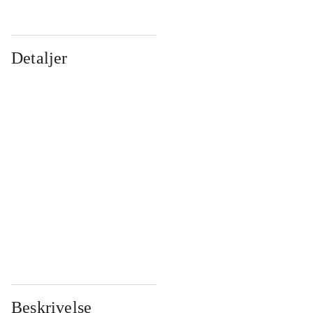
Detaljer
...
...
...
...
...
...
...
...
...
...
...
...
Beskrivelse