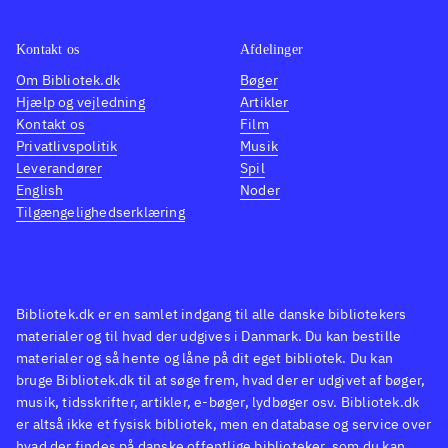
ikke de store ændringer til det
velkendte Singstar koncept. Men
Kontakt os
Afdelinger
netop det velkendte sangrepertoire vil
Om Bibliotek.dk
Bøger
Hjælp og vejledning
Artikler
nok gøre det populært i de danske
Kontakt os
Film
stuer på tværs af aldersgrupper
.
Privatlivspolitik
Musik
Singstar konceptet er trods mange år
Leverandører
Spil
på bagen og begrænset udvikling af
English
Noder
Tilgængelighedserklæring
gameplay siden fremkomsten stadig
populært. Med fokus på danske hits
vil populariteten forblive intakt, da
det vil tiltale unge såvel som ældre
Bibliotek.dk er en samlet indgang til alle danske bibliotekers
med en sangstjerne i maven
.
materialer og til hvad der udgives i Danmark. Du kan bestille
materialer og så hente og låne på dit eget bibliotek. Du kan
bruge Bibliotek.dk til at søge frem, hvad der er udgivet af bøger,
musik, tidsskrifter, artikler, e-bøger, lydbøger osv. Bibliotek.dk
er altså ikke et fysisk bibliotek, men en database og service over
hvad der findes på danske offentlige biblioteker, som du kan