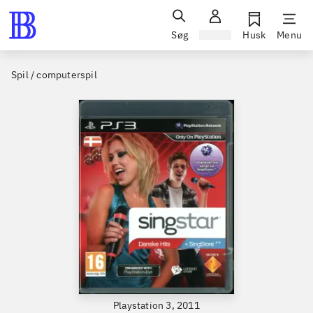
Søg
Log ind
Husk
Menu
Spil / computerspil
Playstation 3, 2011