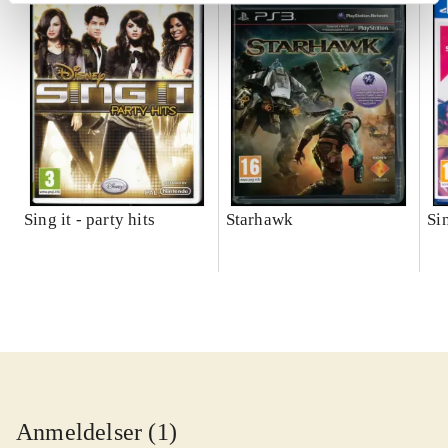
Sing it - party hits
Starhawk
Si
Anmeldelser (1)