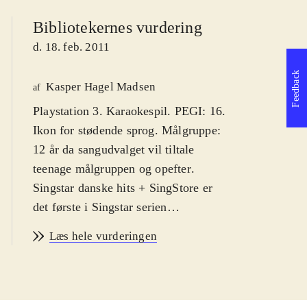
Bibliotekernes vurdering
d. 18. feb. 2011
Feedback
Kasper Hagel Madsen
af
Playstation 3. Karaokespil. PEGI: 16.
Ikon for stødende sprog. Målgruppe:
12 år da sangudvalget vil tiltale
teenage målgruppen og opefter
.
Singstar danske hits + SingStore er
det første i Singstar serien
udelukkende med danske hits. Syng
Læs hele vurderingen
med på primært ny-klassikere af
kunstnere som Medina, Rasmus
Seebach og Volbeat. Enkelte ældre
hits af fx Cut n' Move og Poul Krebs