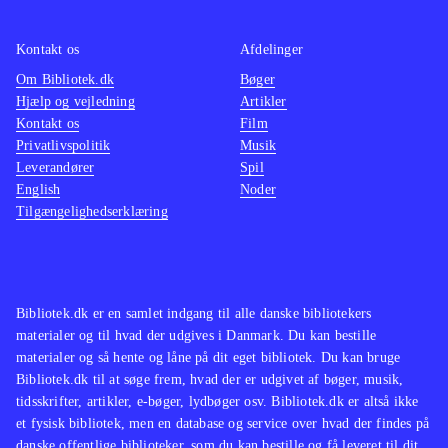
ikke de store ændringer til det
velkendte Singstar koncept. Men
Kontakt os
Afdelinger
netop det velkendte sangrepertoire vil
Om Bibliotek.dk
Bøger
Hjælp og vejledning
Artikler
nok gøre det populært i de danske
Kontakt os
Film
stuer på tværs af aldersgrupper
.
Privatlivspolitik
Musik
Singstar konceptet er trods mange år
Leverandører
Spil
på bagen og begrænset udvikling af
English
Noder
Tilgængelighedserklæring
gameplay siden fremkomsten stadig
populært. Med fokus på danske hits
vil populariteten forblive intakt, da
det vil tiltale unge såvel som ældre
Bibliotek.dk er en samlet indgang til alle danske bibliotekers
med en sangstjerne i maven
.
materialer og til hvad der udgives i Danmark. Du kan bestille
materialer og så hente og låne på dit eget bibliotek. Du kan bruge
Bibliotek.dk til at søge frem, hvad der er udgivet af bøger, musik,
tidsskrifter, artikler, e-bøger, lydbøger osv. Bibliotek.dk er altså ikke
et fysisk bibliotek, men en database og service over hvad der findes på
danske offentlige biblioteker, som du kan bestille og få leveret til dit