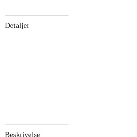
Detaljer
...
...
...
...
...
...
...
...
...
...
...
...
Beskrivelse