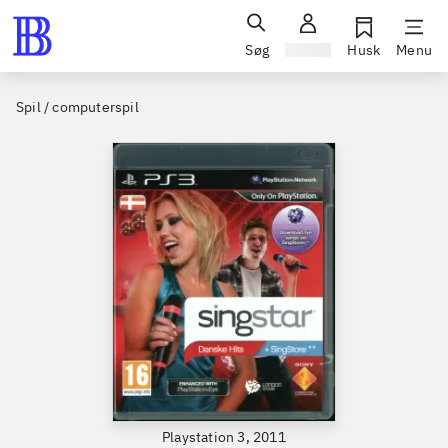
Søg
Log ind
Husk
Menu
Spil / computerspil
Playstation 3, 2011