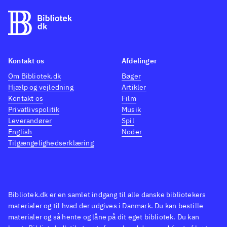
stemmen. Er du ejer af et Eye-
Toy USB-kamera eller
Playstation Eye-kamera kan du
optage din videooptræden og
dele den på SingStar Online
Kontakt os
Afdelinger
Community
.
Om Bibliotek.dk
Bøger
Hjælp og vejledning
Artikler
Udover at sangudvalget
Kontakt os
Film
udelukkende er af danske
Privatlivspolitik
Musik
kunstnere, tilføjer spillet ikke
Leverandører
Spil
de store ændringer til det
English
Noder
Tilgængelighedserklæring
velkendte Singstar koncept.
Men netop det velkendte
sangrepertoire vil nok gøre det
populært i de danske stuer på
Bibliotek.dk er en samlet indgang til alle danske bibliotekers
tværs af aldersgrupper
.
materialer og til hvad der udgives i Danmark. Du kan bestille
Singstar konceptet er trods
materialer og så hente og låne på dit eget bibliotek. Du kan