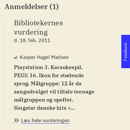
Anmeldelser (1)
Bibliotekernes
vurdering
d. 18. feb. 2011
Feedback
Kasper Hagel Madsen
af
Playstation 3. Karaokespil.
PEGI: 16. Ikon for stødende
sprog. Målgruppe: 12 år da
sangudvalget vil tiltale teenage
målgruppen og opefter
.
Singstar danske hits +
SingStore er det første i
Læs hele vurderingen
Singstar serien udelukkende