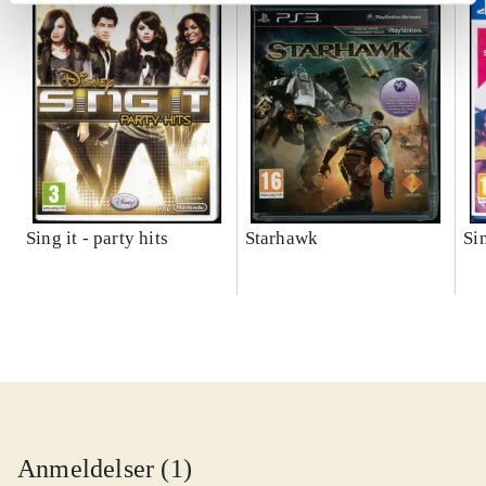
Sing it - party hits
Starhawk
Si
Anmeldelser (1)