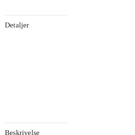
Detaljer
...
...
...
...
...
...
...
...
...
...
...
...
Beskrivelse