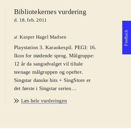
Bibliotekernes vurdering
d. 18. feb. 2011
Feedback
Kasper Hagel Madsen
af
Playstation 3. Karaokespil. PEGI: 16.
Ikon for stødende sprog. Målgruppe:
12 år da sangudvalget vil tiltale
teenage målgruppen og opefter
.
Singstar danske hits + SingStore er
det første i Singstar serien
udelukkende med danske hits. Syng
Læs hele vurderingen
med på primært ny-klassikere af
kunstnere som Medina, Rasmus
Seebach og Volbeat. Enkelte ældre
hits af fx Cut n' Move og Poul Krebs