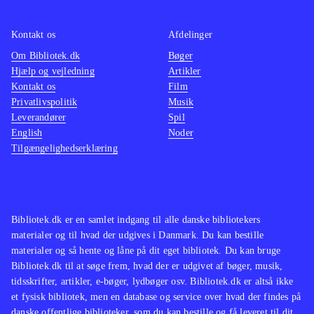
ikke de store ændringer til det
velkendte Singstar koncept. Men
Kontakt os
Afdelinger
netop det velkendte sangrepertoire vil
Om Bibliotek.dk
Bøger
Hjælp og vejledning
Artikler
nok gøre det populært i de danske
Kontakt os
Film
stuer på tværs af aldersgrupper
.
Privatlivspolitik
Musik
Singstar konceptet er trods mange år
Leverandører
Spil
på bagen og begrænset udvikling af
English
Noder
Tilgængelighedserklæring
gameplay siden fremkomsten stadig
populært. Med fokus på danske hits
vil populariteten forblive intakt, da
det vil tiltale unge såvel som ældre
Bibliotek.dk er en samlet indgang til alle danske bibliotekers
med en sangstjerne i maven
.
materialer og til hvad der udgives i Danmark. Du kan bestille
materialer og så hente og låne på dit eget bibliotek. Du kan bruge
Bibliotek.dk til at søge frem, hvad der er udgivet af bøger, musik,
tidsskrifter, artikler, e-bøger, lydbøger osv. Bibliotek.dk er altså ikke
et fysisk bibliotek, men en database og service over hvad der findes på
danske offentlige biblioteker, som du kan bestille og få leveret til dit