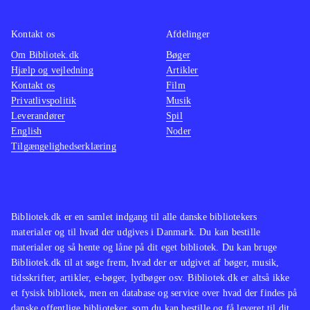
ikke de store ændringer til det
velkendte Singstar koncept. Men
Kontakt os
Afdelinger
netop det velkendte sangrepertoire vil
Om Bibliotek.dk
Bøger
Hjælp og vejledning
Artikler
nok gøre det populært i de danske
Kontakt os
Film
stuer på tværs af aldersgrupper
.
Privatlivspolitik
Musik
Singstar konceptet er trods mange år
Leverandører
Spil
på bagen og begrænset udvikling af
English
Noder
Tilgængelighedserklæring
gameplay siden fremkomsten stadig
populært. Med fokus på danske hits
vil populariteten forblive intakt, da
det vil tiltale unge såvel som ældre
Bibliotek.dk er en samlet indgang til alle danske bibliotekers
med en sangstjerne i maven
.
materialer og til hvad der udgives i Danmark. Du kan bestille
materialer og så hente og låne på dit eget bibliotek. Du kan bruge
Bibliotek.dk til at søge frem, hvad der er udgivet af bøger, musik,
tidsskrifter, artikler, e-bøger, lydbøger osv. Bibliotek.dk er altså ikke
et fysisk bibliotek, men en database og service over hvad der findes på
danske offentlige biblioteker, som du kan bestille og få leveret til dit