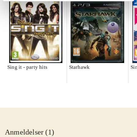
Sing it - party hits
Starhawk
Si
Anmeldelser (1)