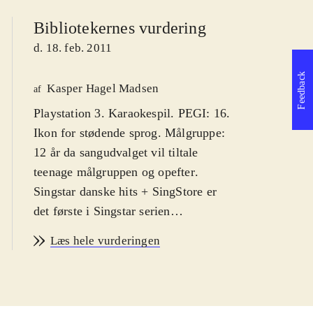
Bibliotekernes vurdering
d. 18. feb. 2011
Feedback
Kasper Hagel Madsen
af
Playstation 3. Karaokespil. PEGI: 16.
Ikon for stødende sprog. Målgruppe:
12 år da sangudvalget vil tiltale
teenage målgruppen og opefter
.
Singstar danske hits + SingStore er
det første i Singstar serien
udelukkende med danske hits. Syng
Læs hele vurderingen
med på primært ny-klassikere af
kunstnere som Medina, Rasmus
Seebach og Volbeat. Enkelte ældre
hits af fx Cut n' Move og Poul Krebs