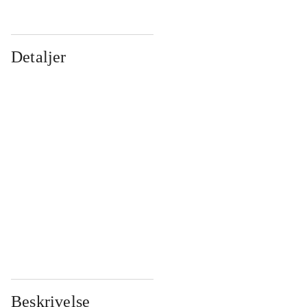
Detaljer
...
...
...
...
...
...
...
...
...
...
...
...
Beskrivelse