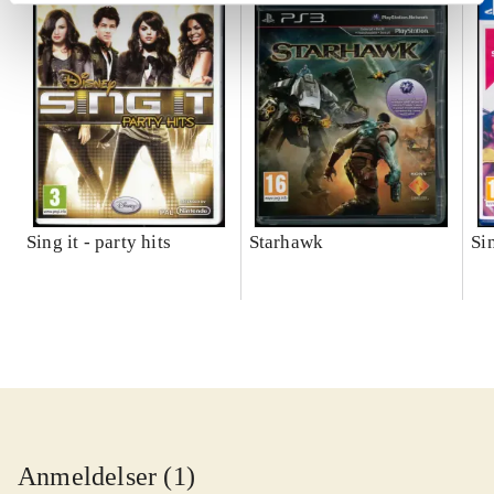
Sing it - party hits
Starhawk
Si
Anmeldelser (1)