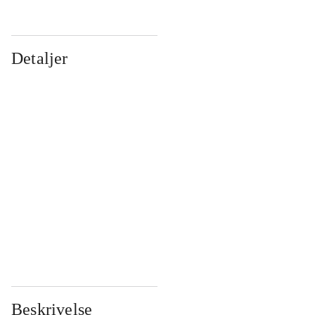
Detaljer
...
...
...
...
...
...
...
...
...
...
...
...
Beskrivelse