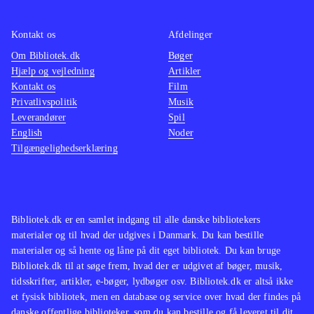
ikke de store ændringer til det
velkendte Singstar koncept. Men
Kontakt os
Afdelinger
netop det velkendte sangrepertoire vil
Om Bibliotek.dk
Bøger
Hjælp og vejledning
Artikler
nok gøre det populært i de danske
Kontakt os
Film
stuer på tværs af aldersgrupper
.
Privatlivspolitik
Musik
Singstar konceptet er trods mange år
Leverandører
Spil
på bagen og begrænset udvikling af
English
Noder
Tilgængelighedserklæring
gameplay siden fremkomsten stadig
populært. Med fokus på danske hits
vil populariteten forblive intakt, da
det vil tiltale unge såvel som ældre
Bibliotek.dk er en samlet indgang til alle danske bibliotekers
med en sangstjerne i maven
.
materialer og til hvad der udgives i Danmark. Du kan bestille
materialer og så hente og låne på dit eget bibliotek. Du kan bruge
Bibliotek.dk til at søge frem, hvad der er udgivet af bøger, musik,
tidsskrifter, artikler, e-bøger, lydbøger osv. Bibliotek.dk er altså ikke
et fysisk bibliotek, men en database og service over hvad der findes på
danske offentlige biblioteker, som du kan bestille og få leveret til dit