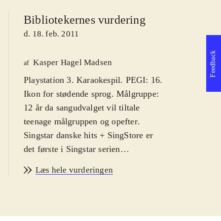
Bibliotekernes vurdering
d. 18. feb. 2011
Feedback
Kasper Hagel Madsen
af
Playstation 3. Karaokespil. PEGI: 16.
Ikon for stødende sprog. Målgruppe:
12 år da sangudvalget vil tiltale
teenage målgruppen og opefter
.
Singstar danske hits + SingStore er
det første i Singstar serien
udelukkende med danske hits. Syng
Læs hele vurderingen
med på primært ny-klassikere af
kunstnere som Medina, Rasmus
Seebach og Volbeat. Enkelte ældre
hits af fx Cut n' Move og Poul Krebs