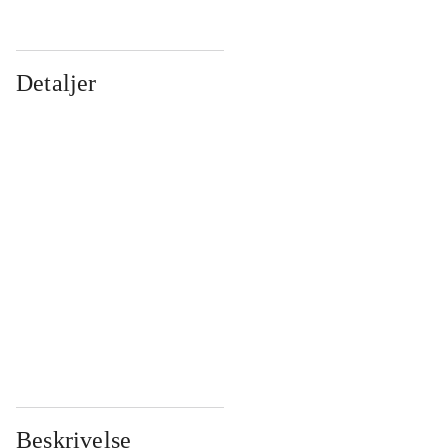
Detaljer
...
...
...
...
...
...
...
...
...
...
...
...
Beskrivelse