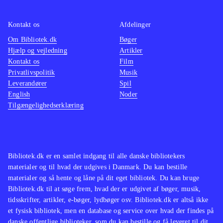
ikke de store ændringer til det
velkendte Singstar koncept. Men
Kontakt os
Afdelinger
netop det velkendte sangrepertoire vil
Om Bibliotek.dk
Bøger
Hjælp og vejledning
Artikler
nok gøre det populært i de danske
Kontakt os
Film
stuer på tværs af aldersgrupper
.
Privatlivspolitik
Musik
Singstar konceptet er trods mange år
Leverandører
Spil
på bagen og begrænset udvikling af
English
Noder
Tilgængelighedserklæring
gameplay siden fremkomsten stadig
populært. Med fokus på danske hits
vil populariteten forblive intakt, da
det vil tiltale unge såvel som ældre
Bibliotek.dk er en samlet indgang til alle danske bibliotekers
med en sangstjerne i maven
.
materialer og til hvad der udgives i Danmark. Du kan bestille
materialer og så hente og låne på dit eget bibliotek. Du kan bruge
Bibliotek.dk til at søge frem, hvad der er udgivet af bøger, musik,
tidsskrifter, artikler, e-bøger, lydbøger osv. Bibliotek.dk er altså ikke
et fysisk bibliotek, men en database og service over hvad der findes på
danske offentlige biblioteker, som du kan bestille og få leveret til dit