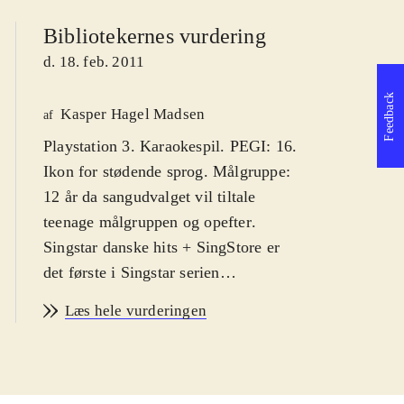
Bibliotekernes vurdering
d. 18. feb. 2011
Feedback
Kasper Hagel Madsen
af
Playstation 3. Karaokespil. PEGI: 16.
Ikon for stødende sprog. Målgruppe:
12 år da sangudvalget vil tiltale
teenage målgruppen og opefter
.
Singstar danske hits + SingStore er
det første i Singstar serien
udelukkende med danske hits. Syng
Læs hele vurderingen
med på primært ny-klassikere af
kunstnere som Medina, Rasmus
Seebach og Volbeat. Enkelte ældre
hits af fx Cut n' Move og Poul Krebs