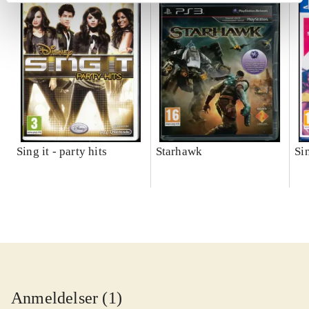
Sing it - party hits
Starhawk
Si
Anmeldelser (1)