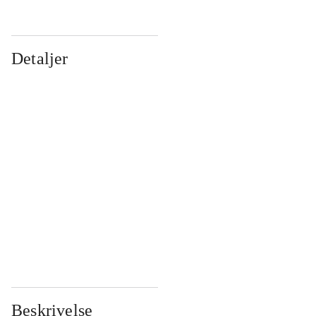
Detaljer
...
...
...
...
...
...
...
...
...
...
...
...
Beskrivelse