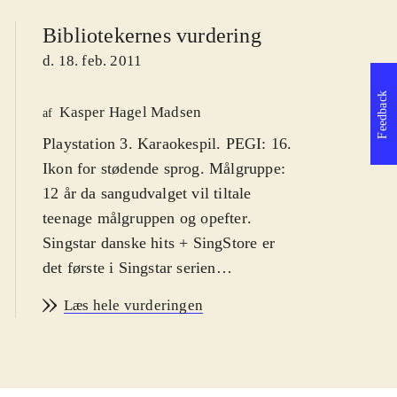
Bibliotekernes vurdering
d. 18. feb. 2011
Feedback
Kasper Hagel Madsen
af
Playstation 3. Karaokespil. PEGI: 16.
Ikon for stødende sprog. Målgruppe:
12 år da sangudvalget vil tiltale
teenage målgruppen og opefter
.
Singstar danske hits + SingStore er
det første i Singstar serien
udelukkende med danske hits. Syng
Læs hele vurderingen
med på primært ny-klassikere af
kunstnere som Medina, Rasmus
Seebach og Volbeat. Enkelte ældre
hits af fx Cut n' Move og Poul Krebs