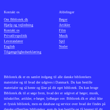
ikke de store ændringer til det
velkendte Singstar koncept. Men
Kontakt os
Afdelinger
netop det velkendte sangrepertoire vil
Om Bibliotek.dk
Bøger
Hjælp og vejledning
Artikler
nok gøre det populært i de danske
Kontakt os
Film
stuer på tværs af aldersgrupper
.
Privatlivspolitik
Musik
Singstar konceptet er trods mange år
Leverandører
Spil
på bagen og begrænset udvikling af
English
Noder
Tilgængelighedserklæring
gameplay siden fremkomsten stadig
populært. Med fokus på danske hits
vil populariteten forblive intakt, da
det vil tiltale unge såvel som ældre
Bibliotek.dk er en samlet indgang til alle danske bibliotekers
med en sangstjerne i maven
.
materialer og til hvad der udgives i Danmark. Du kan bestille
materialer og så hente og låne på dit eget bibliotek. Du kan bruge
Bibliotek.dk til at søge frem, hvad der er udgivet af bøger, musik,
tidsskrifter, artikler, e-bøger, lydbøger osv. Bibliotek.dk er altså ikke
et fysisk bibliotek, men en database og service over hvad der findes på
danske offentlige biblioteker, som du kan bestille og få leveret til dit