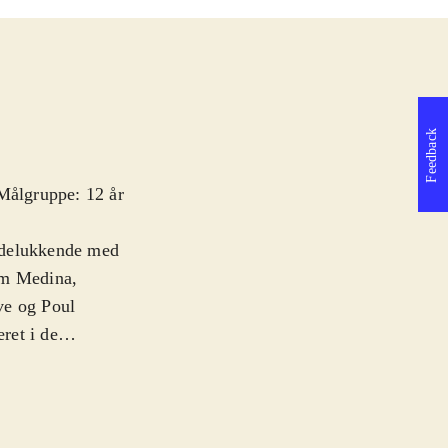
Feedback
 Målgruppe: 12 år
 udelukkende med
om Medina,
ve og Poul
ret i de
 men via online
eature er at ens
ægge sjove
 Playstation