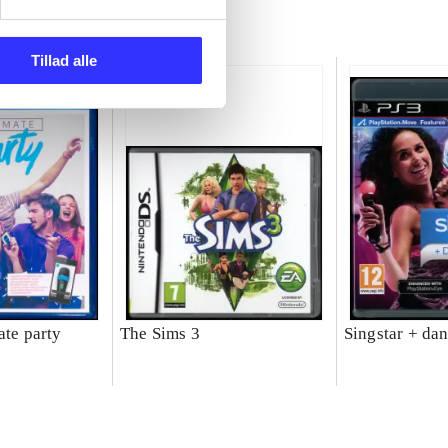
Tillad alle
ate party
The Sims 3
Singstar + da