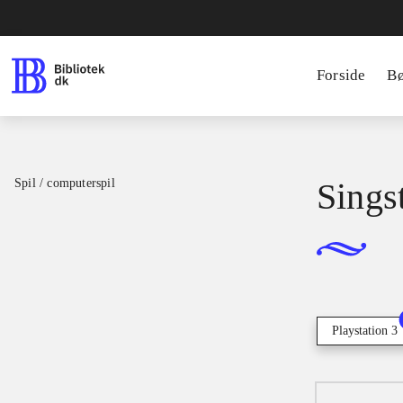
Forside
B
Spil / computerspil
Sings
Playstation 3