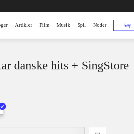
øger
Artikler
Film
Musik
Spil
Noder
Søg
tar danske hits + SingStore