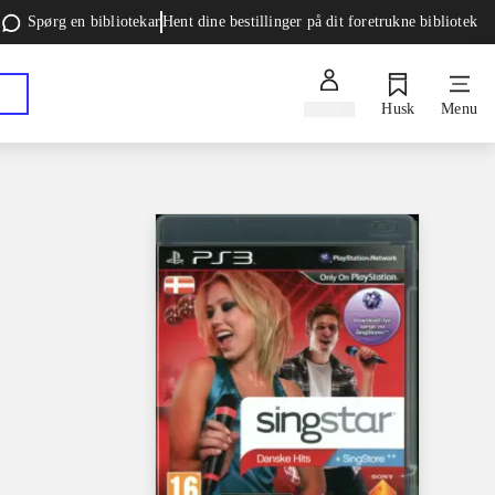
Spørg en bibliotekar
Hent dine bestillinger på dit foretrukne bibliotek
Log ind
Husk
Menu