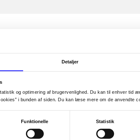
Detaljer
s
atistik og optimering af brugervenlighed. Du kan til enhver tid æn
ookies” i bunden af siden. Du kan læse mere om de anvendte co
Funktionelle
Statistik