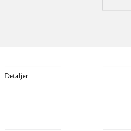
Detaljer
...
...
...
...