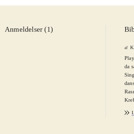
Anmeldelser (1)
Bib
K
af
Play
da s
Sing
dans
Rasm
Kreb
orig
L
Sing
sang
effe