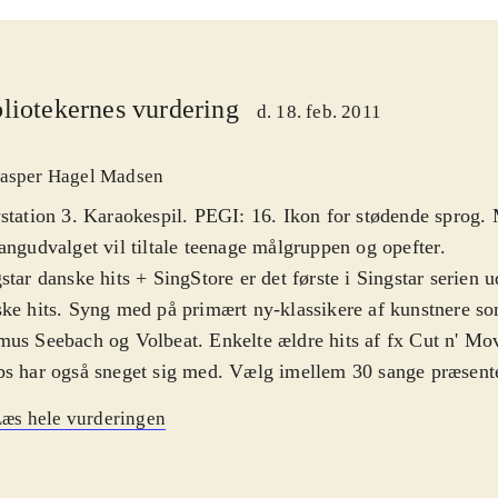
liotekernes vurdering
d. 18. feb. 2011
asper Hagel Madsen
station 3. Karaokespil. PEGI: 16. Ikon for stødende sprog.
angudvalget vil tiltale teenage målgruppen og opefter
.
star danske hits + SingStore er det første i Singstar serien
ke hits. Syng med på primært ny-klassikere af kunstnere s
us Seebach og Volbeat. Enkelte ældre hits af fx Cut n' Mo
s har også sneget sig med. Vælg imellem 30 sange præsente
inale musikvideoer. Udvalget virker umiddelbart begrænset,
æs hele vurderingen
Store kan der downloades flere hits til repertoiret. En sjov f
præstation optages, så man efterfølgende kan høre den og l
kter på stemmen. Er du ejer af et Eye-Toy USB-kamera eller