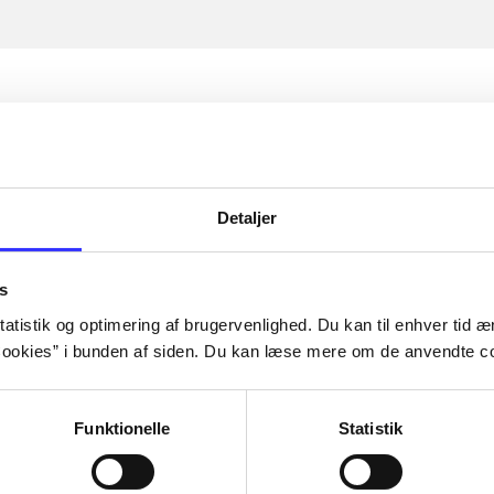
Detaljer
s
atistik og optimering af brugervenlighed. Du kan til enhver tid æn
ookies” i bunden af siden. Du kan læse mere om de anvendte co
Funktionelle
Statistik