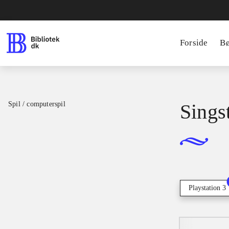
Forside
B
Spil / computerspil
Sings
Playstation 3