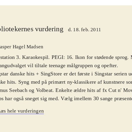
liotekernes vurdering
d. 18. feb. 2011
asper Hagel Madsen
station 3. Karaokespil. PEGI: 16. Ikon for stødende sprog.
angudvalget vil tiltale teenage målgruppen og opefter
.
star danske hits + SingStore er det første i Singstar serien
ke hits. Syng med på primært ny-klassikere af kunstnere s
us Seebach og Volbeat. Enkelte ældre hits af fx Cut n' Mo
s har også sneget sig med. Vælg imellem 30 sange præsente
inale musikvideoer. Udvalget virker umiddelbart begrænset,
æs hele vurderingen
Store kan der downloades flere hits til repertoiret. En sjov f
præstation optages, så man efterfølgende kan høre den og l
kter på stemmen. Er du ejer af et Eye-Toy USB-kamera eller