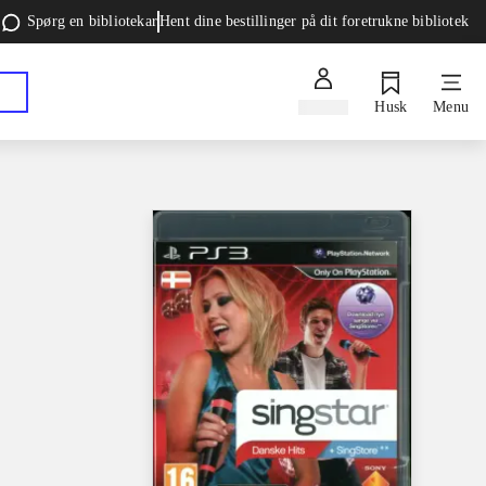
Spørg en bibliotekar
Hent dine bestillinger på dit foretrukne bibliotek
Log ind
Husk
Menu