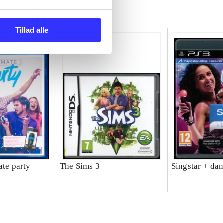
Tillad alle
ate party
The Sims 3
Singstar + da