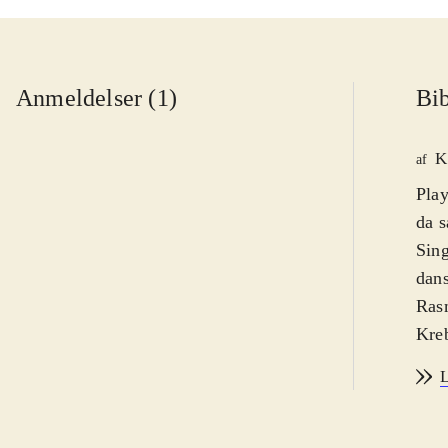
Anmeldelser (1)
Bib
K
af
Play
da s
Sing
dans
Rasm
Kreb
orig
L
Sing
sang
effe