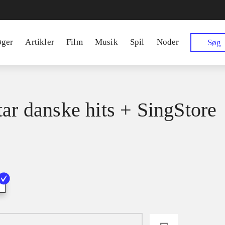
øger
Artikler
Film
Musik
Spil
Noder
Søg
tar danske hits + SingStore