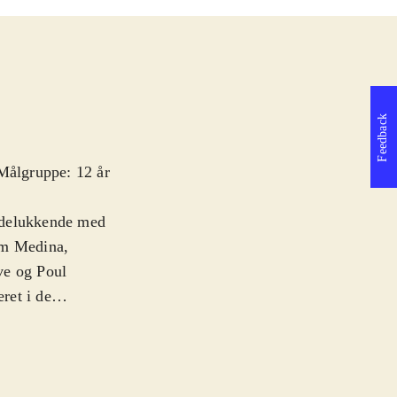
Feedback
 Målgruppe: 12 år
 udelukkende med
om Medina,
ve og Poul
ret i de
 men via online
eature er at ens
ægge sjove
 Playstation