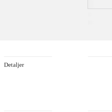
Detaljer
...
...
...
...