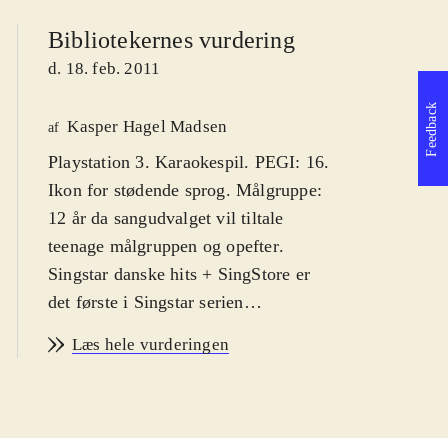
Bibliotekernes vurdering
d. 18. feb. 2011
Feedback
Kasper Hagel Madsen
af
Playstation 3. Karaokespil. PEGI: 16.
Ikon for stødende sprog. Målgruppe:
12 år da sangudvalget vil tiltale
teenage målgruppen og opefter
.
Singstar danske hits + SingStore er
det første i Singstar serien
udelukkende med danske hits. Syng
Læs hele vurderingen
med på primært ny-klassikere af
kunstnere som Medina, Rasmus
Seebach og Volbeat. Enkelte ældre
hits af fx Cut n' Move og Poul Krebs