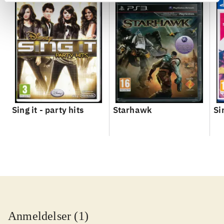
Sing it - party hits
Starhawk
Si
Anmeldelser (1)