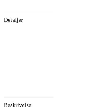
Detaljer
...
...
...
...
...
...
...
...
...
...
...
...
Beskrivelse