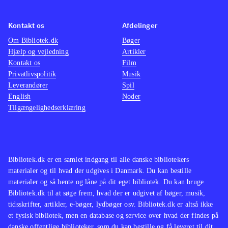
ikke de store ændringer til det
velkendte Singstar koncept. Men
Kontakt os
Afdelinger
netop det velkendte sangrepertoire vil
Om Bibliotek.dk
Bøger
Hjælp og vejledning
Artikler
nok gøre det populært i de danske
Kontakt os
Film
stuer på tværs af aldersgrupper
.
Privatlivspolitik
Musik
Singstar konceptet er trods mange år
Leverandører
Spil
på bagen og begrænset udvikling af
English
Noder
Tilgængelighedserklæring
gameplay siden fremkomsten stadig
populært. Med fokus på danske hits
vil populariteten forblive intakt, da
det vil tiltale unge såvel som ældre
Bibliotek.dk er en samlet indgang til alle danske bibliotekers
med en sangstjerne i maven
.
materialer og til hvad der udgives i Danmark. Du kan bestille
materialer og så hente og låne på dit eget bibliotek. Du kan bruge
Bibliotek.dk til at søge frem, hvad der er udgivet af bøger, musik,
tidsskrifter, artikler, e-bøger, lydbøger osv. Bibliotek.dk er altså ikke
et fysisk bibliotek, men en database og service over hvad der findes på
danske offentlige biblioteker, som du kan bestille og få leveret til dit