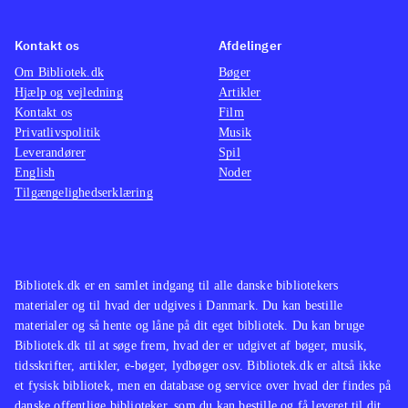
ikke de store ændringer til det
velkendte Singstar koncept. Men
Kontakt os
Afdelinger
netop det velkendte sangrepertoire vil
Om Bibliotek.dk
Bøger
Hjælp og vejledning
Artikler
nok gøre det populært i de danske
Kontakt os
Film
stuer på tværs af aldersgrupper
.
Privatlivspolitik
Musik
Singstar konceptet er trods mange år
Leverandører
Spil
på bagen og begrænset udvikling af
English
Noder
Tilgængelighedserklæring
gameplay siden fremkomsten stadig
populært. Med fokus på danske hits
vil populariteten forblive intakt, da
det vil tiltale unge såvel som ældre
Bibliotek.dk er en samlet indgang til alle danske bibliotekers
med en sangstjerne i maven
.
materialer og til hvad der udgives i Danmark. Du kan bestille
materialer og så hente og låne på dit eget bibliotek. Du kan bruge
Bibliotek.dk til at søge frem, hvad der er udgivet af bøger, musik,
tidsskrifter, artikler, e-bøger, lydbøger osv. Bibliotek.dk er altså ikke
et fysisk bibliotek, men en database og service over hvad der findes på
danske offentlige biblioteker, som du kan bestille og få leveret til dit