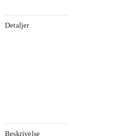
Detaljer
...
...
...
...
...
...
...
...
...
...
...
...
Beskrivelse