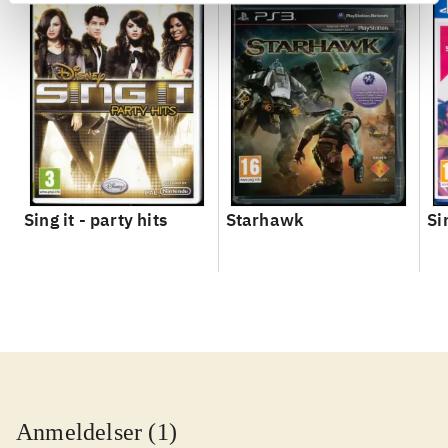
Sing it - party hits
Starhawk
Si
Anmeldelser (1)