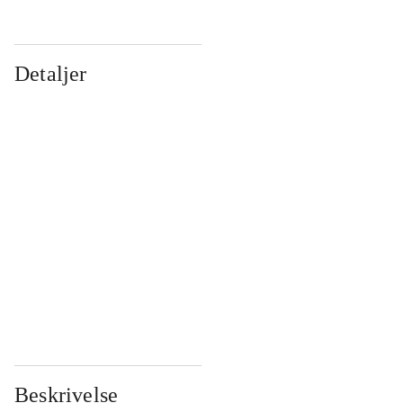
Detaljer
...
...
...
...
...
...
...
...
...
...
...
...
Beskrivelse