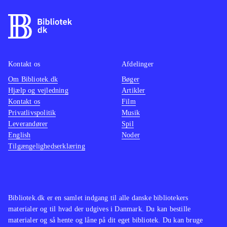
Singstar "bjælke", der indikerer hvor
godt den syngende spiller rammer
tonerne, mens den højre side af
skærmen indtages af et Guitar hero
spor, der viser hvilke knapper på
Kontakt os
Afdelinger
guitarcontrolleren man skal holde
Om Bibliotek.dk
Bøger
Hjælp og vejledning
Artikler
inde. Systemet fungerer ganske godt
Kontakt os
Film
og kan arbejde sammen med de fleste
Privatlivspolitik
Musik
PS3-guitarer
.
Leverandører
Spil
Singstar + guitar er en simpel udgave
English
Noder
Tilgængelighedserklæring
af "Guitar hero" og "Rockband", der
byder på præcis samme kombination
af sang og guitar spil. De to spilserier
byder dog på mange flere numre end
Bibliotek.dk er en samlet indgang til alle danske bibliotekers
der er i dette spil og desuden på både
materialer og til hvad der udgives i Danmark. Du kan bestille
bas og trommer
.
materialer og så hente og låne på dit eget bibliotek. Du kan bruge