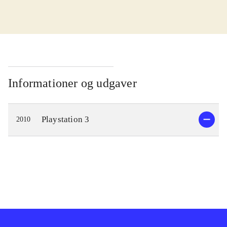
Singstar karaoke gameplay, hvor en
eller flere sangere forsøger at ramme
tonen i den sang, der spilles på
skærmen, med en del af gameplay fra
den populære "Guitar hero"-serie.
Nærmere bestemt kombineres sang
Informationer og udgaver
og guitarspil, således at en eller to
spillere kan synge teksten, mens en
Playstation 3
2010
anden spiller kan anvende en
guitarcontroller og spille guitar til
nummeret - stort set på samme måde
som i andre guitarspil. Desværre er
der kun omkring 30 numre med i
spillet, men flere kan downloades.
Skærmen er delt op i to områder; i
den venstre side vises den klassiske