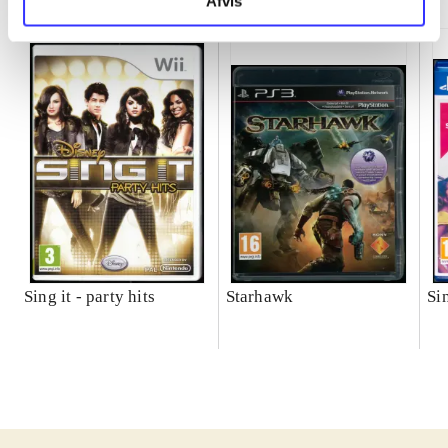
Afvis
Sing it - party hits
Starhawk
Si