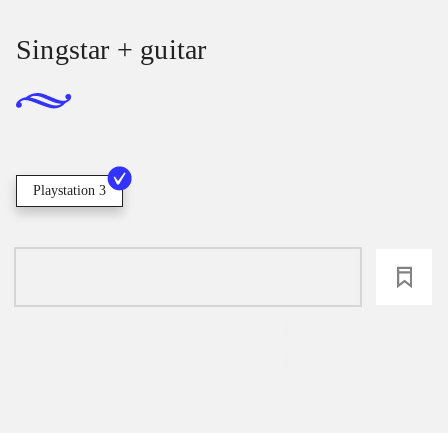
Singstar + guitar
Playstation 3
loading