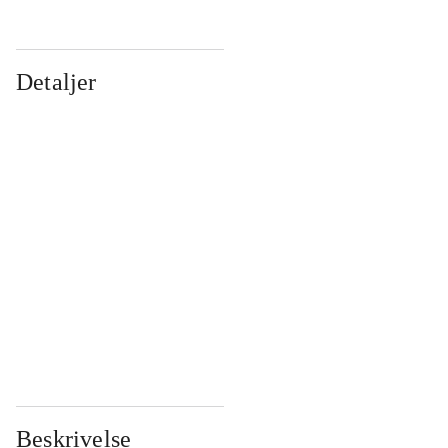
Detaljer
...
...
...
...
...
...
...
...
...
...
...
...
Beskrivelse