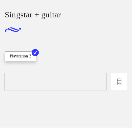
Singstar + guitar
Playstation 3
loading