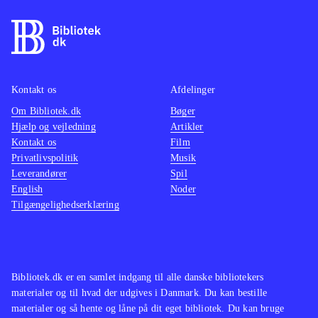
Singstar "bjælke", der indikerer hvor
godt den syngende spiller rammer
tonerne, mens den højre side af
skærmen indtages af et Guitar hero
spor, der viser hvilke knapper på
Kontakt os
Afdelinger
guitarcontrolleren man skal holde
Om Bibliotek.dk
Bøger
Hjælp og vejledning
Artikler
inde. Systemet fungerer ganske godt
Kontakt os
Film
og kan arbejde sammen med de fleste
Privatlivspolitik
Musik
PS3-guitarer
.
Leverandører
Spil
Singstar + guitar er en simpel udgave
English
Noder
Tilgængelighedserklæring
af "Guitar hero" og "Rockband", der
byder på præcis samme kombination
af sang og guitar spil. De to spilserier
byder dog på mange flere numre end
Bibliotek.dk er en samlet indgang til alle danske bibliotekers
der er i dette spil og desuden på både
materialer og til hvad der udgives i Danmark. Du kan bestille
bas og trommer
.
materialer og så hente og låne på dit eget bibliotek. Du kan bruge