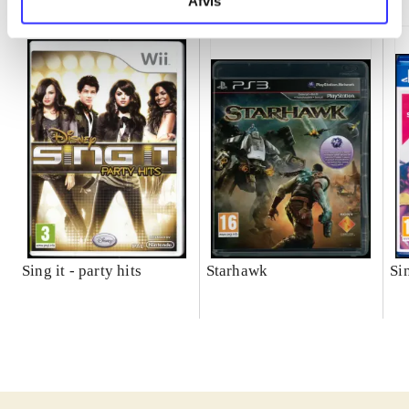
Afvis
Sing it - party hits
Starhawk
Si