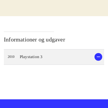
Singstar karaoke gameplay, hvor en
eller flere sangere forsøger at ramme
tonen i den sang, der spilles på
skærmen, med en del af gameplay fra
den populære "Guitar hero"-serie.
Nærmere bestemt kombineres sang
Informationer og udgaver
og guitarspil, således at en eller to
spillere kan synge teksten, mens en
Playstation 3
2010
anden spiller kan anvende en
guitarcontroller og spille guitar til
nummeret - stort set på samme måde
som i andre guitarspil. Desværre er
der kun omkring 30 numre med i
spillet, men flere kan downloades.
Skærmen er delt op i to områder; i
den venstre side vises den klassiske