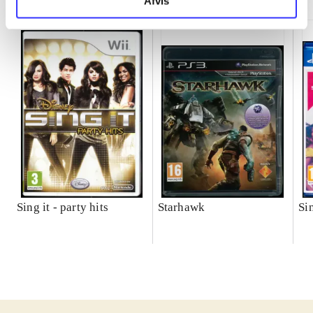
Afvis
Sing it - party hits
Starhawk
Si