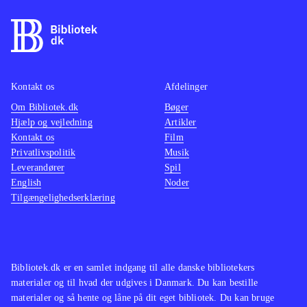
Singstar "bjælke", der indikerer hvor
godt den syngende spiller rammer
tonerne, mens den højre side af
skærmen indtages af et Guitar hero
spor, der viser hvilke knapper på
Kontakt os
Afdelinger
guitarcontrolleren man skal holde
Om Bibliotek.dk
Bøger
Hjælp og vejledning
Artikler
inde. Systemet fungerer ganske godt
Kontakt os
Film
og kan arbejde sammen med de fleste
Privatlivspolitik
Musik
PS3-guitarer
.
Leverandører
Spil
Singstar + guitar er en simpel udgave
English
Noder
Tilgængelighedserklæring
af "Guitar hero" og "Rockband", der
byder på præcis samme kombination
af sang og guitar spil. De to spilserier
byder dog på mange flere numre end
Bibliotek.dk er en samlet indgang til alle danske bibliotekers
der er i dette spil og desuden på både
materialer og til hvad der udgives i Danmark. Du kan bestille
bas og trommer
.
materialer og så hente og låne på dit eget bibliotek. Du kan bruge