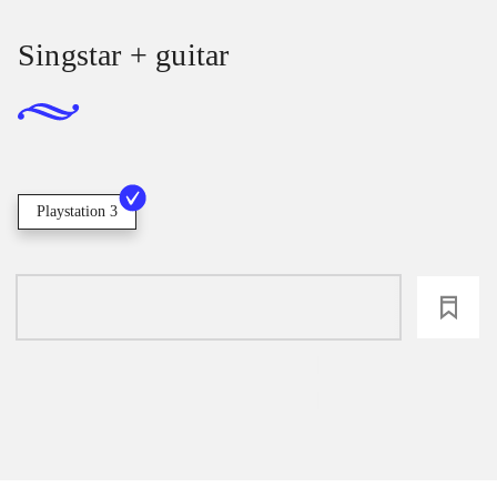
Singstar + guitar
Playstation 3
loading