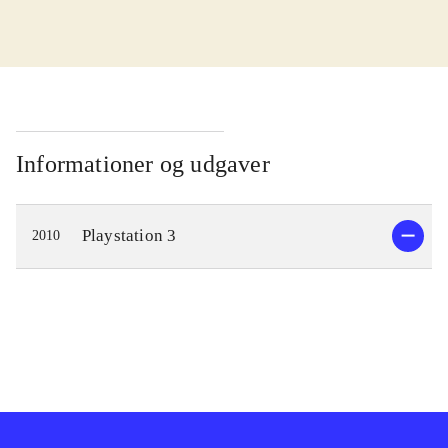
Singstar karaoke gameplay, hvor en
eller flere sangere forsøger at ramme
tonen i den sang, der spilles på
skærmen, med en del af gameplay fra
den populære "Guitar hero"-serie.
Nærmere bestemt kombineres sang
Informationer og udgaver
og guitarspil, således at en eller to
spillere kan synge teksten, mens en
Playstation 3
2010
anden spiller kan anvende en
guitarcontroller og spille guitar til
nummeret - stort set på samme måde
som i andre guitarspil. Desværre er
der kun omkring 30 numre med i
spillet, men flere kan downloades.
Skærmen er delt op i to områder; i
den venstre side vises den klassiske