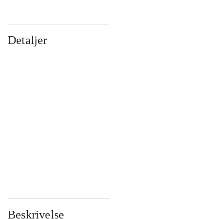
Detaljer
...
...
...
...
...
...
...
...
...
...
...
...
Beskrivelse