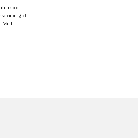
v den som
 serien: grib
r. Med