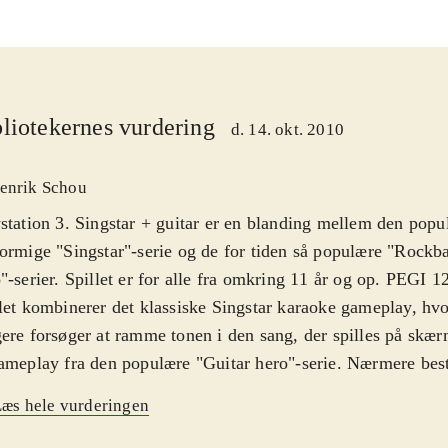
liotekernes vurdering
d. 14. okt. 2010
enrik Schou
station 3. Singstar + guitar er en blanding mellem den pop
ormige "Singstar"-serie og de for tiden så populære "Rockb
"-serier. Spillet er for alle fra omkring 11 år og op. PEGI 1
let kombinerer det klassiske Singstar karaoke gameplay, hvor
ere forsøger at ramme tonen i den sang, der spilles på skæ
ameplay fra den populære "Guitar hero"-serie. Nærmere be
 og guitarspil, således at en eller to spillere kan synge teks
æs hele vurderingen
n spiller kan anvende en guitarcontroller og spille guitar ti
t set på samme måde som i andre guitarspil. Desværre er d