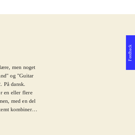
Feedback
ulære, men noget
and" og "Guitar
2. På dansk
.
 en eller flere
rmen, med en del
stemt kombineres
ten, mens en
l nummeret -
er kun omkring