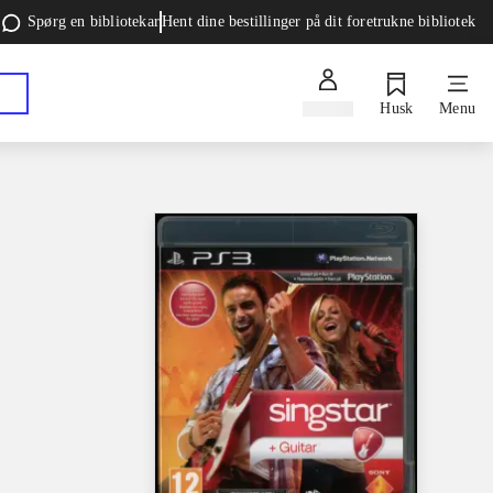
Spørg en bibliotekar
Hent dine bestillinger på dit foretrukne bibliotek
Log ind
Husk
Menu