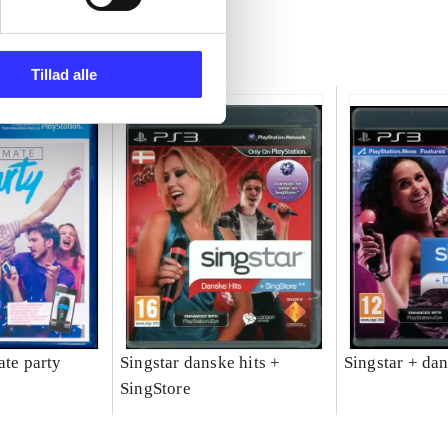
Tillad alle
ate party
Singstar danske hits +
Singstar + da
SingStore