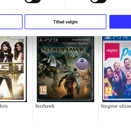
Tillad valgte
 hits
Starhawk
Singstar ultim