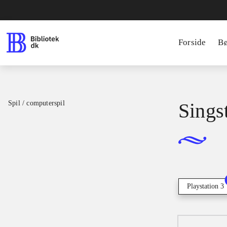
Forside
B
Spil / computerspil
Singst
Playstation 3