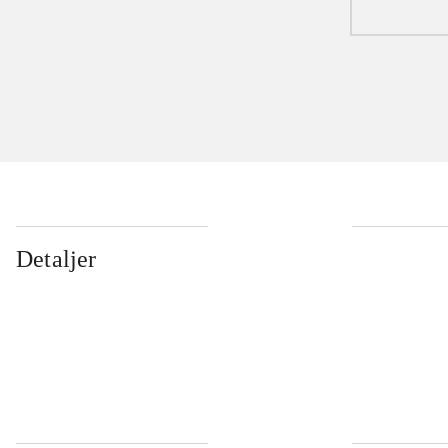
Detaljer
...
...
...
...