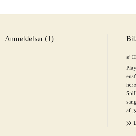
Anmeldelser (1)
Bib
H
af
Play
ensf
hero
Spil
sang
af g
sang
L
ande
stor