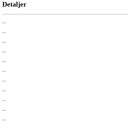
Detaljer
...
...
...
...
...
...
...
...
...
...
...