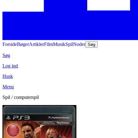
Forside
Bøger
Artikler
Film
Musik
Spil
Noder
Søg
Søg
Log ind
Husk
Menu
Spil / computerspil