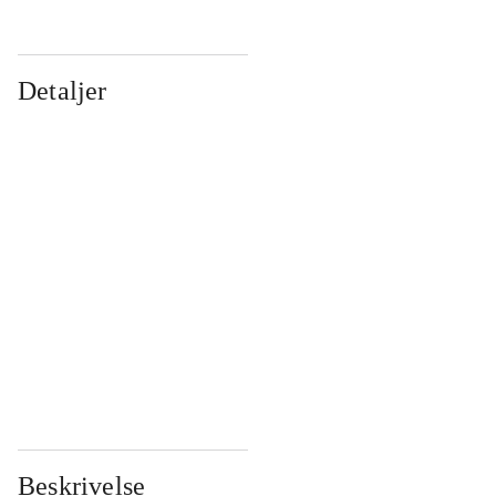
Detaljer
...
...
...
...
...
...
...
...
...
...
...
...
Beskrivelse