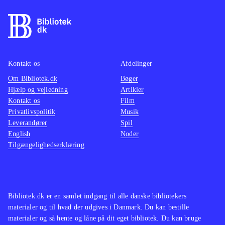
Singstar "bjælke", der indikerer hvor
godt den syngende spiller rammer
tonerne, mens den højre side af
skærmen indtages af et Guitar hero
spor, der viser hvilke knapper på
Kontakt os
Afdelinger
guitarcontrolleren man skal holde
Om Bibliotek.dk
Bøger
Hjælp og vejledning
Artikler
inde. Systemet fungerer ganske godt
Kontakt os
Film
og kan arbejde sammen med de fleste
Privatlivspolitik
Musik
PS3-guitarer
.
Leverandører
Spil
Singstar + guitar er en simpel udgave
English
Noder
Tilgængelighedserklæring
af "Guitar hero" og "Rockband", der
byder på præcis samme kombination
af sang og guitar spil. De to spilserier
byder dog på mange flere numre end
Bibliotek.dk er en samlet indgang til alle danske bibliotekers
der er i dette spil og desuden på både
materialer og til hvad der udgives i Danmark. Du kan bestille
bas og trommer
.
materialer og så hente og låne på dit eget bibliotek. Du kan bruge