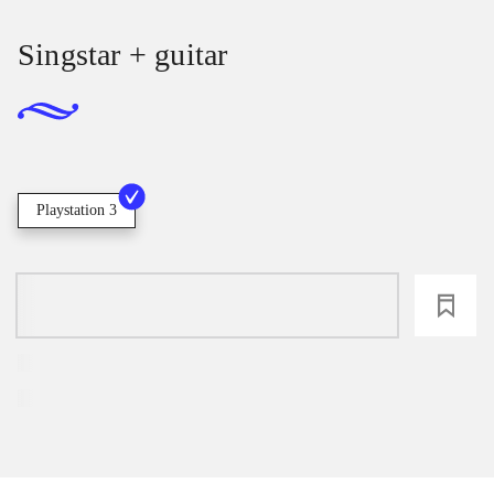
Singstar + guitar
Playstation 3
loading