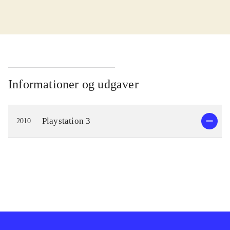
Singstar karaoke gameplay, hvor en
eller flere sangere forsøger at ramme
tonen i den sang, der spilles på
skærmen, med en del af gameplay fra
den populære "Guitar hero"-serie.
Nærmere bestemt kombineres sang
Informationer og udgaver
og guitarspil, således at en eller to
spillere kan synge teksten, mens en
Playstation 3
2010
anden spiller kan anvende en
guitarcontroller og spille guitar til
nummeret - stort set på samme måde
som i andre guitarspil. Desværre er
der kun omkring 30 numre med i
spillet, men flere kan downloades.
Skærmen er delt op i to områder; i
den venstre side vises den klassiske