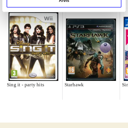
Afvis
Sing it - party hits
Starhawk
Si