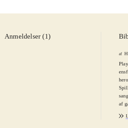
Anmeldelser (1)
Bib
H
af
Play
ensf
hero
Spil
sang
af g
sang
L
ande
stor