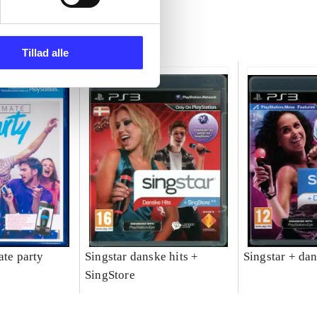
Tillad alle
ate party
Singstar danske hits +
Singstar + da
SingStore