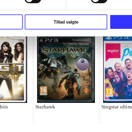
Tillad valgte
 hits
Starhawk
Singstar ultim