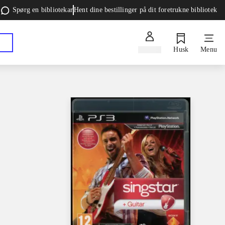
Spørg en bibliotekar
Hent dine bestillinger på dit foretrukne bibliotek
Log ind
Husk
Menu