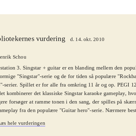
liotekernes vurdering
d. 14. okt. 2010
enrik Schou
station 3. Singstar + guitar er en blanding mellem den pop
ormige "Singstar"-serie og de for tiden så populære "Rockb
"-serier. Spillet er for alle fra omkring 11 år og op. PEGI 1
let kombinerer det klassiske Singstar karaoke gameplay, hvor
ere forsøger at ramme tonen i den sang, der spilles på skæ
ameplay fra den populære "Guitar hero"-serie. Nærmere be
 og guitarspil, således at en eller to spillere kan synge teks
æs hele vurderingen
n spiller kan anvende en guitarcontroller og spille guitar ti
t set på samme måde som i andre guitarspil. Desværre er d