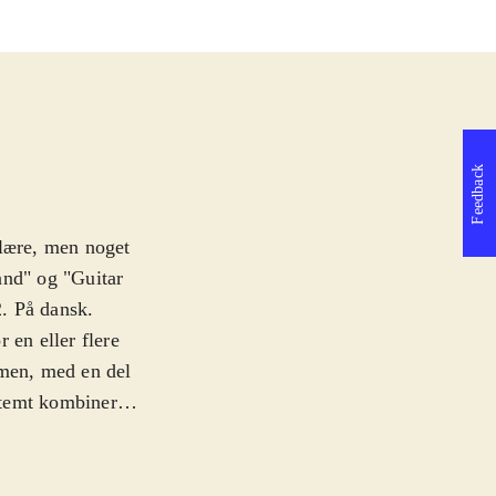
Feedback
ulære, men noget
and" og "Guitar
2. På dansk
.
 en eller flere
rmen, med en del
stemt kombineres
ten, mens en
l nummeret -
er kun omkring