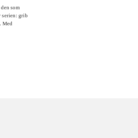
v den som
 serien: grib
r. Med