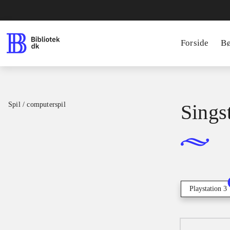
Forside
B
Spil / computerspil
Singst
Playstation 3