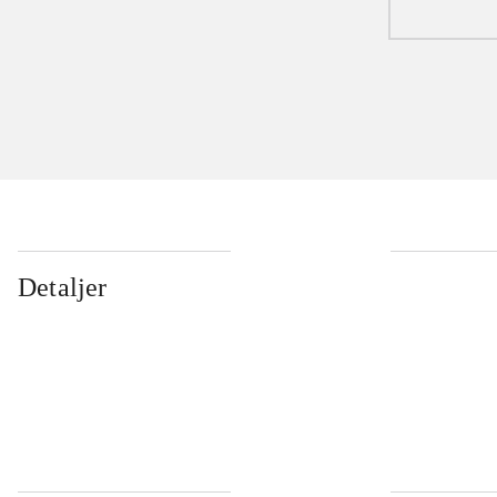
Detaljer
...
...
...
...