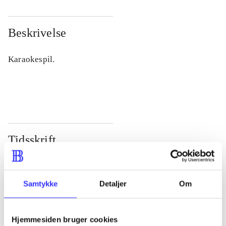
Beskrivelse
Karaokespil.
Tidsskrift
Artiklen er en del af
lorem ipsum dolor sit amet ...
Samtykke
Detaljer
Om
Tidsskrift
Artiklerne i
handler ofte om
Hjemmesiden bruger cookies