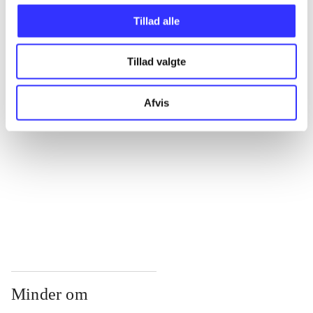
...
Tillad alle
...
Tillad valgte
...
Afvis
...
...
Minder om