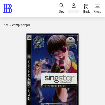
Søg
Log ind
Husk
Menu
Spil / computerspil