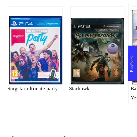
Feedback
Singstar ultimate party
Starhawk
Ba
Ye