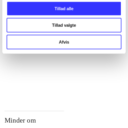
...
Tillad alle
...
Tillad valgte
...
Afvis
...
...
Minder om