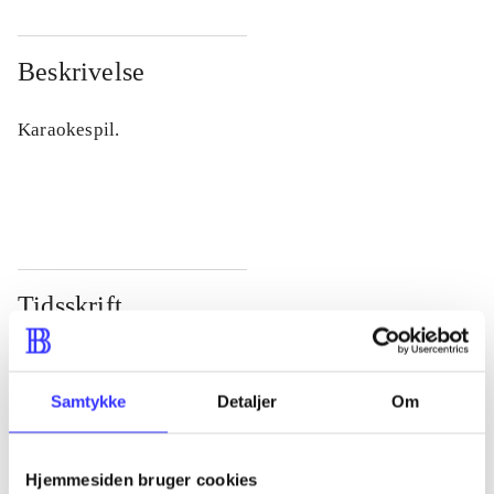
Beskrivelse
Karaokespil.
Tidsskrift
Artiklen er en del af
lorem ipsum dolor sit amet ...
Samtykke
Detaljer
Om
Tidsskrift
Artiklerne i
handler ofte om
Hjemmesiden bruger cookies