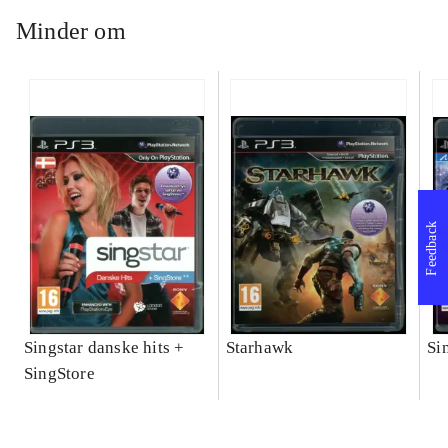
Minder om
Feedback
Singstar danske hits +
Starhawk
Si
SingStore