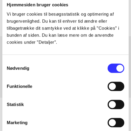
Hjemmesiden bruger cookies
Artiklerne i
handler ofte om
Vi bruger cookies til besøgsstatistik og optimering af
brugervenlighed. Du kan til enhver tid ændre eller
tilbagetrække dit samtykke ved at klikke på ”Cookies” i
bunden af siden. Du kan læse mere om de anvendte
cookies under ”Detaljer”.
Artikler med samme emner
Samtykkevalg
Fra
Nødvendig
Funktionelle
Statistik
Marketing
Artikler