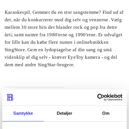
Karaokespil. Gemmer du en stor sangstemme? Find ud af
det, når du konkurrerer mod dig selv og vennerne. Vælg
mellem 30 store hits der blander rock og pop fra dette
årti, samt numre fra 1980'erne og 1990'erne. Er udvalget
for lille kan du købe flere numre i onlinebutikken
SingStore. Gem en lydoptagelse af din sang og små
videoklip af dig selv - kræver EyeToy kamera - og del
dem med andre SingStar-brugere.
Tidsskrift
Artiklen er en del af
Samtykke
Detaljer
Om
lorem ipsum dolor sit amet ...
Tidsskrift