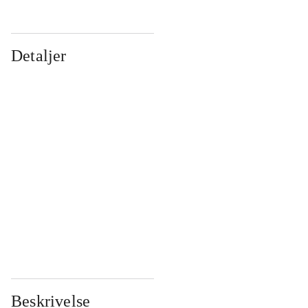
Detaljer
...
...
...
...
...
...
...
...
...
...
...
...
Beskrivelse