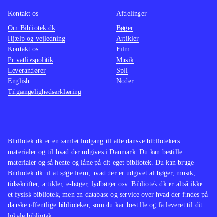
Kontakt os
Afdelinger
Om Bibliotek.dk
Bøger
Hjælp og vejledning
Artikler
Kontakt os
Film
Privatlivspolitik
Musik
Leverandører
Spil
English
Noder
Tilgængelighedserklæring
Bibliotek.dk er en samlet indgang til alle danske bibliotekers
materialer og til hvad der udgives i Danmark. Du kan bestille
materialer og så hente og låne på dit eget bibliotek. Du kan bruge
Bibliotek.dk til at søge frem, hvad der er udgivet af bøger, musik,
tidsskrifter, artikler, e-bøger, lydbøger osv. Bibliotek.dk er altså ikke
et fysisk bibliotek, men en database og service over hvad der findes på
danske offentlige biblioteker, som du kan bestille og få leveret til dit
lokale bibliotek.