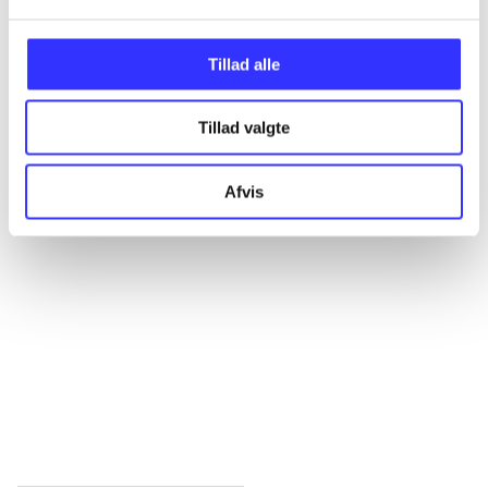
Alle registrerede artikler fordelt på udgivelser
Tillad alle
...
Tillad valgte
...
Afvis
...
...
...