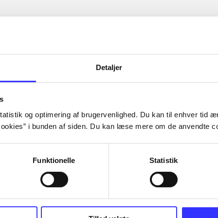
Detaljer
s
atistik og optimering af brugervenlighed. Du kan til enhver tid æn
ookies” i bunden af siden. Du kan læse mere om de anvendte co
Funktionelle
Statistik