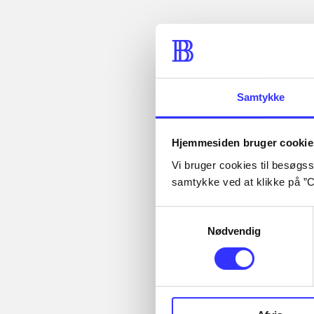
samme emner
Fra
Samtykke
...
Artikler
...
Hjemmesiden bruger cookie
...
Alle registrerede artikler
...
Vi bruger cookies til besøgsst
fordelt på udgivelser
...
samtykke ved at klikke på ”C
Samtykkevalg
Nødvendig
Minder om