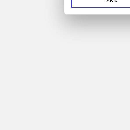
Afvis
Rayman legen
Ubi Soft
Anmeldelser (1)
Bibliotek
d. 25. nov. 2
af
af