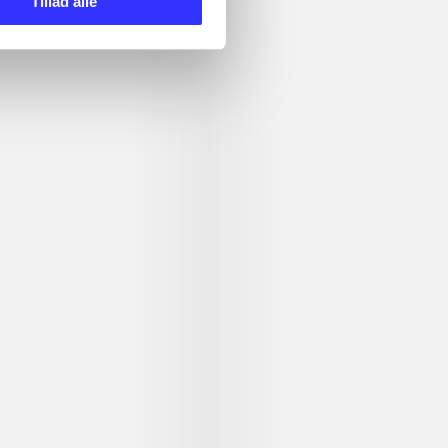
Tillad alle
nce
Singstar danske hits +
Just dance 20
SingStore