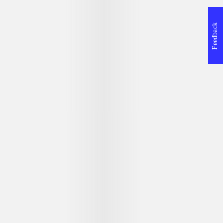
Feedback
aoke-konkurrence med og
Direction, Selena Gomez,
Singstore kan man købe
ndes. Man interagerer med
n. Gameplay er det kendte
st muligt på baggrund af
 der angiver tonehøjden
t lykkes ikke helt.
der er en del tekniske
 - ellers vil man opleve
alt i alt et lidt
Sony Computer Entertainment Europe
et vil dog ikke genere