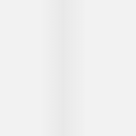
...
...