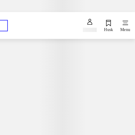
Spørg en bibliotekar
Hent dine bestillinger på dit foretrukne bibliotek
Log ind
Husk
Menu