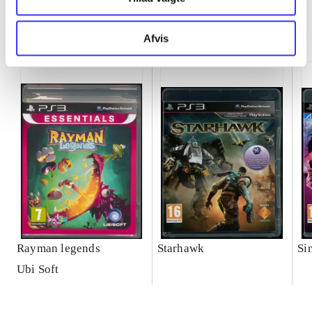
Minder om
Afvis
Rayman legends
Starhawk
Si
Ubi Soft