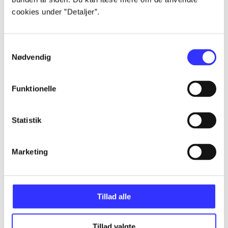
Alle registrerede artikler fordelt på udgivelser
cookies under ”Detaljer”.
...
Samtykkevalg
Nødvendig
...
Funktionelle
...
Statistik
...
Marketing
...
Tillad alle
Tillad valgte