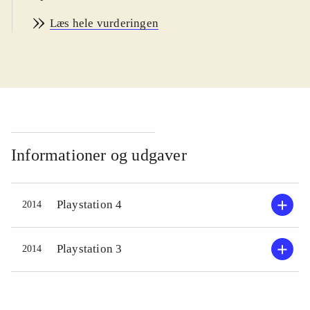
kunstnere som Carly Rae Jepsen,
Læs hele vurderingen
One Direction, Selena Gomez, Lionel
Richie og Pet Shop Boys. Der er flest
aktuelle sange. På Sonys Singstore
kan man købe flere sange, og
desuden kan diske fra tidligere
udgivelser i serien anvendes. Man
interagerer med spillet via mikrofon
Informationer og udgaver
(trådløs eller kabel) eller via en app
på smartphonen. Gameplay er det
Playstation 4
2014
kendte og velafprøvede. Sangeren
skal forsøge at ramme melodien i
sangen bedst muligt på baggrund af
Playstation 3
2014
de originale musikvideoer. Til hjælp
har man et farvet bånd på skærmen,
der angiver tonehøjden og