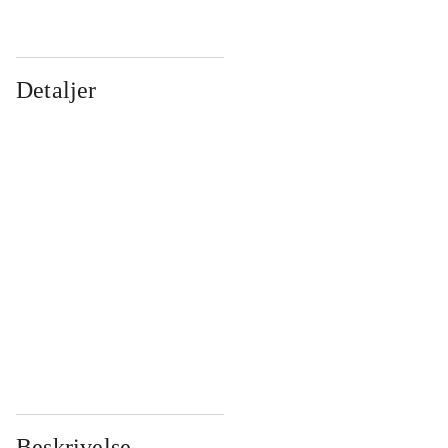
Detaljer
...
...
...
...
...
...
...
...
...
...
...
...
Beskrivelse