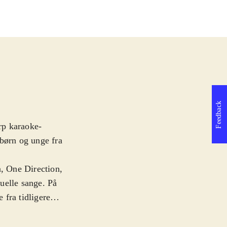
Feedback
arp karaoke-
 børn og unge fra
n, One Direction,
uelle sange. På
 fra tidligere
krofon (trådløs
endte og