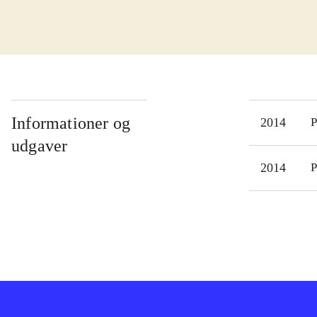
vela
på b
skær
er i
"Ult
lykk
Informationer og
2014
P
sang
udgaver
et s
2014
P
nogl
come
gen
"Sin
eksi