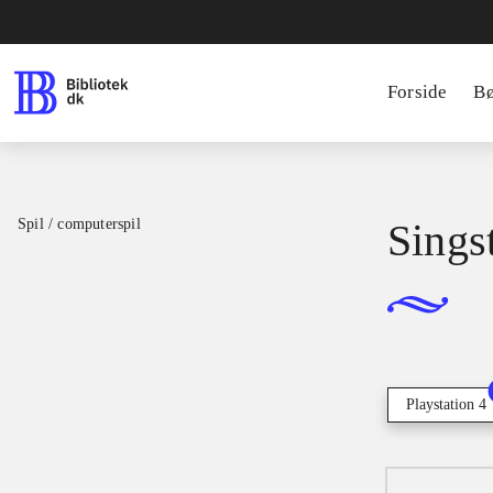
Forside
B
Spil / computerspil
Sings
Playstation 4