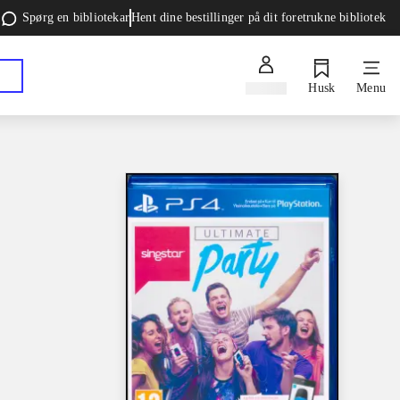
Spørg en bibliotekar
Hent dine bestillinger på dit foretrukne bibliotek
Log ind
Husk
Menu