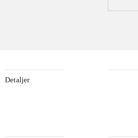
Detaljer
...
...
...
...