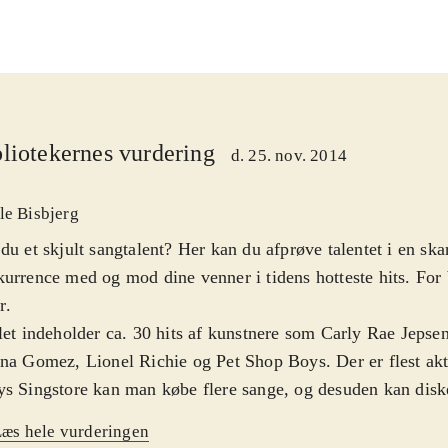
liotekernes vurdering
d. 25. nov. 2014
le Bisbjerg
du et skjult sangtalent? Her kan du afprøve talentet i en sk
urrence med og mod dine venner i tidens hotteste hits. For
r
.
let indeholder ca. 30 hits af kunstnere som Carly Rae Jepse
na Gomez, Lionel Richie og Pet Shop Boys. Der er flest akt
s Singstore kan man købe flere sange, og desuden kan diske
velser i serien anvendes. Man interagerer med spillet via mi
æs hele vurderingen
r kabel) eller via en app på smartphonen. Gameplay er det k