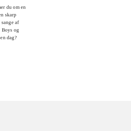
mer du om en
en skarp
 sange af
p Boys og
r en dag?