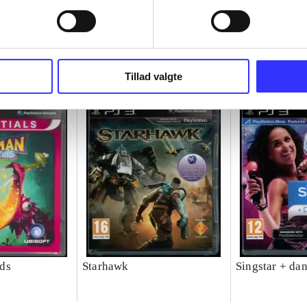
Tillad valgte
ds
Starhawk
Singstar + da