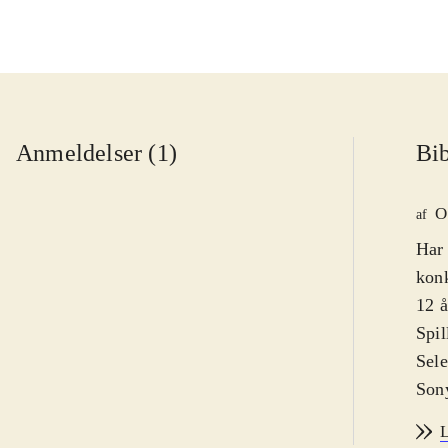
Anmeldelser (1)
Bib
O
af
Har 
konk
12 å
Spil
Sele
Sony
udgi
L
elle