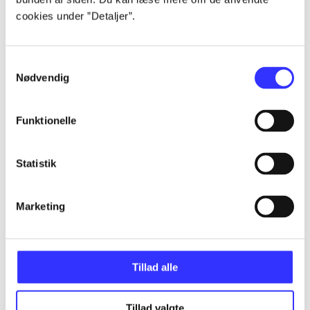
Alle registrerede artikler fordelt på udgivelser
cookies under ”Detaljer”.
...
Samtykkevalg
Nødvendig
...
Funktionelle
...
Statistik
...
Marketing
...
Tillad alle
Tillad valgte