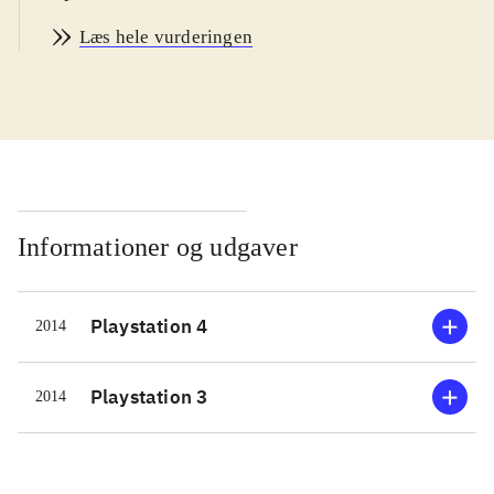
kunstnere som Carly Rae Jepsen,
Læs hele vurderingen
One Direction, Selena Gomez, Lionel
Richie og Pet Shop Boys. Der er flest
aktuelle sange. På Sonys Singstore
kan man købe flere sange, og
desuden kan diske fra tidligere
udgivelser i serien anvendes. Man
interagerer med spillet via mikrofon
Informationer og udgaver
(trådløs eller kabel) eller via en app
på smartphonen. Gameplay er det
Playstation 4
2014
kendte og velafprøvede. Sangeren
skal forsøge at ramme melodien i
sangen bedst muligt på baggrund af
Playstation 3
2014
de originale musikvideoer. Til hjælp
har man et farvet bånd på skærmen,
der angiver tonehøjden og