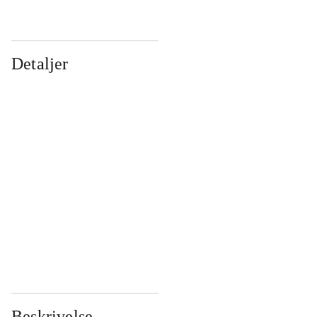
Detaljer
...
...
...
...
...
...
...
...
...
...
...
...
Beskrivelse