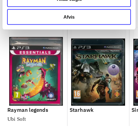
Minder om
Afvis
Rayman legends
Starhawk
Si
Ubi Soft