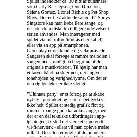
Spillet indeholder ca. 30 hits af kunstnere
som Carly Rae Jepsen, One Direction,
Selena Gomez, Lionel Richie og Pet Shop
Boys. Der er flest aktuelle sange. På Sonys
Singstore kan man købe flere sange, og
desuden kan diske fra tidligere udgivelser i
serien anvendes. Man interagerer med
spillet via mikrofon (trådløs eller kabel)
eller via en app på smartphonen.
Gameplay er det kendte og velafprøvede.
Sangeren skal forsøge at ramme melodien i
sangen bedst muligt på baggrund af de
originale musikvideoer. Til hjælp har man
et farvet bånd på skærmen, der angiver
tonehøjden og varighed/rytme. Om det er
den rigtige tekst er ikke vigtigt
.
"Ultimate party" er et forsøg på at skabe
nyt liv i produktet og serien. Det lykkes
ikke helt. Spillet er stadig grafisk flot og
rummer mange gode karaoke-sange, men
der er en del tekniske udfordringer i app-
løsningen, fx skal det være et supergodt
wi-fi/netværk - ellers vil man opleve trælse
udfald. Desuden er nogle af de populære