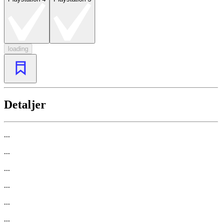
loading
Detaljer
...
...
...
...
...
...