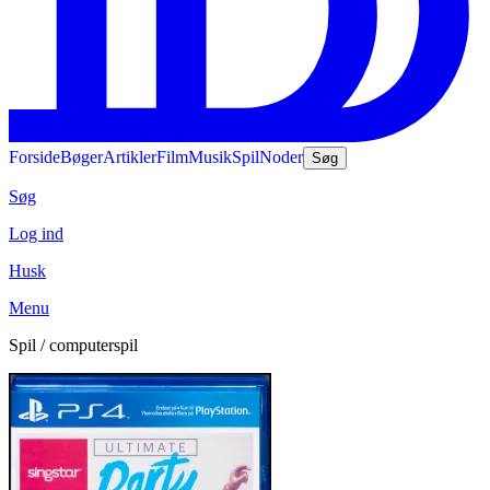
Forside
Bøger
Artikler
Film
Musik
Spil
Noder
Søg
Søg
Log ind
Husk
Menu
Spil / computerspil