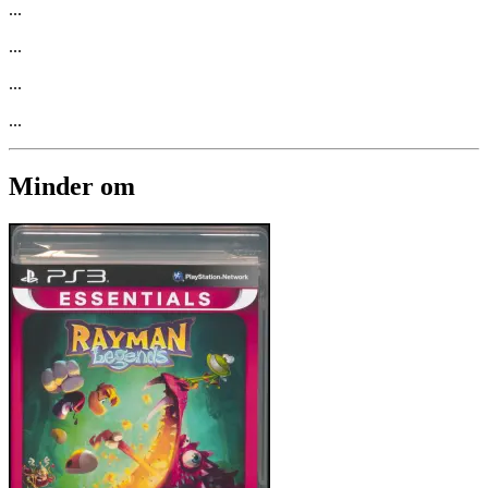
...
...
...
...
Minder om