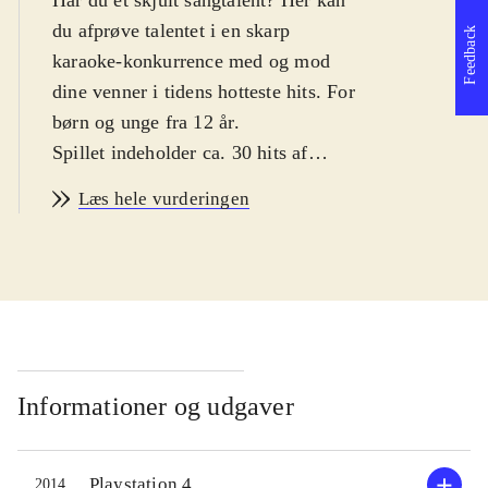
Har du et skjult sangtalent? Her kan
du afprøve talentet i en skarp
Feedback
karaoke-konkurrence med og mod
dine venner i tidens hotteste hits. For
børn og unge fra 12 år
.
Spillet indeholder ca. 30 hits af
kunstnere som Carly Rae Jepsen,
Læs hele vurderingen
One Direction, Selena Gomez, Lionel
Richie og Pet Shop Boys. Der er flest
aktuelle sange. På Sonys Singstore
kan man købe flere sange, og
desuden kan diske fra tidligere
udgivelser i serien anvendes. Man
interagerer med spillet via mikrofon
Informationer og udgaver
(trådløs eller kabel) eller via en app
på smartphonen. Gameplay er det
Playstation 4
2014