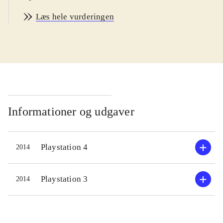
kunstnere som Carly Rae Jepsen,
Læs hele vurderingen
One Direction, Selena Gomez, Lionel
Richie og Pet Shop Boys. Der er flest
aktuelle sange. På Sonys Singstore
kan man købe flere sange, og
desuden kan diske fra tidligere
udgivelser i serien anvendes. Man
interagerer med spillet via mikrofon
Informationer og udgaver
(trådløs eller kabel) eller via en app
på smartphonen. Gameplay er det
Playstation 4
2014
kendte og velafprøvede. Sangeren
skal forsøge at ramme melodien i
sangen bedst muligt på baggrund af
Playstation 3
2014
de originale musikvideoer. Til hjælp
har man et farvet bånd på skærmen,
der angiver tonehøjden og