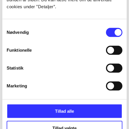
Alle registrerede artikler fordelt på udgivelser
cookies under ”Detaljer”.
...
Samtykkevalg
Nødvendig
...
Funktionelle
...
Statistik
...
Marketing
...
Tillad alle
Tillad valgte