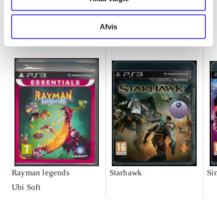
Minder om
Afvis
Rayman legends
Starhawk
Si
Ubi Soft