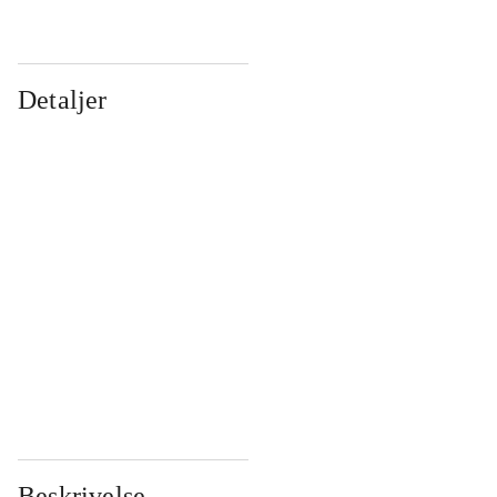
Detaljer
...
...
...
...
...
...
...
...
...
...
...
...
Beskrivelse