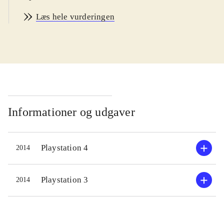
kunstnere som Carly Rae Jepsen,
Læs hele vurderingen
One Direction, Selena Gomez, Lionel
Richie og Pet Shop Boys. Der er flest
aktuelle sange. På Sonys Singstore
kan man købe flere sange, og
desuden kan diske fra tidligere
udgivelser i serien anvendes. Man
interagerer med spillet via mikrofon
Informationer og udgaver
(trådløs eller kabel) eller via en app
på smartphonen. Gameplay er det
Playstation 4
2014
kendte og velafprøvede. Sangeren
skal forsøge at ramme melodien i
sangen bedst muligt på baggrund af
Playstation 3
2014
de originale musikvideoer. Til hjælp
har man et farvet bånd på skærmen,
der angiver tonehøjden og