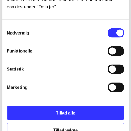
Alle registrerede artikler fordelt på udgivelser
cookies under ”Detaljer”.
...
Samtykkevalg
Nødvendig
...
Funktionelle
...
Statistik
...
Marketing
...
Tillad alle
Tillad valgte