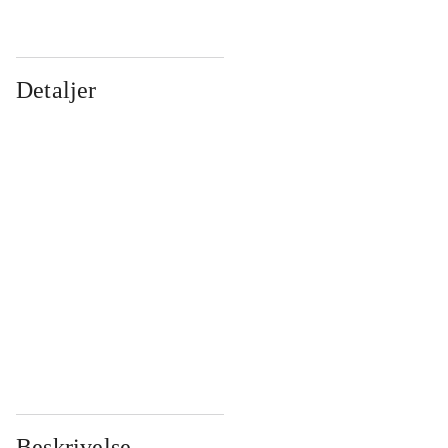
Detaljer
...
...
...
...
...
...
...
...
...
...
...
...
Beskrivelse