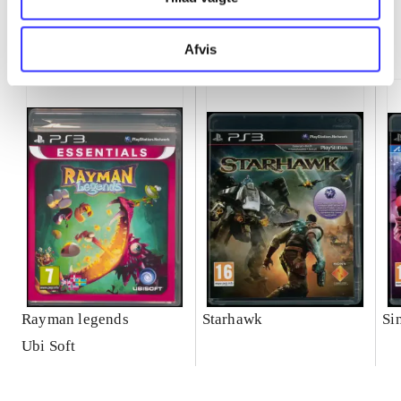
Minder om
Afvis
Rayman legends
Starhawk
Si
Ubi Soft