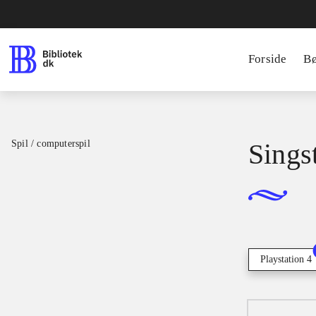
Forside
B
Spil / computerspil
Sings
Playstation 4