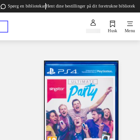
Spørg en bibliotekar
Hent dine bestillinger på dit foretrukne bibliotek
Log ind
Husk
Menu