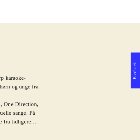
Feedback
arp karaoke-
 børn og unge fra
n, One Direction,
uelle sange. På
 fra tidligere
krofon (trådløs
endte og