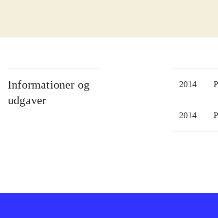
vela
på b
skær
er i
"Ult
lykk
Informationer og
2014
P
sang
udgaver
et s
2014
P
nogl
come
gen
"Sin
eksi