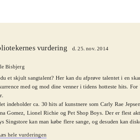
liotekernes vurdering
d. 25. nov. 2014
le Bisbjerg
du et skjult sangtalent? Her kan du afprøve talentet i en sk
urrence med og mod dine venner i tidens hotteste hits. For
r
.
let indeholder ca. 30 hits af kunstnere som Carly Rae Jepse
na Gomez, Lionel Richie og Pet Shop Boys. Der er flest akt
s Singstore kan man købe flere sange, og desuden kan diske
velser i serien anvendes. Man interagerer med spillet via mi
æs hele vurderingen
r kabel) eller via en app på smartphonen. Gameplay er det k