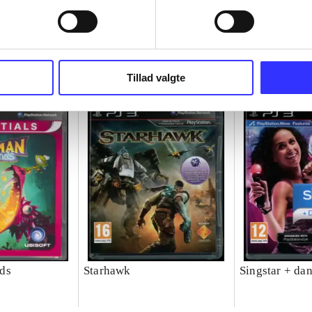
Tillad valgte
ds
Starhawk
Singstar + da