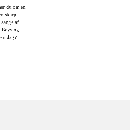
mer du om en
en skarp
 sange af
p Boys og
r en dag?