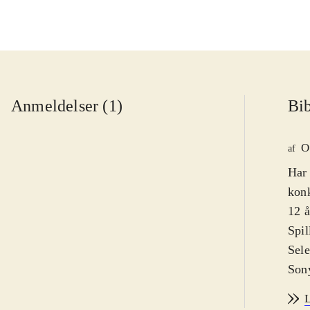
Anmeldelser (1)
Bib
O
af
Har 
konk
12 å
Spil
Sele
Sony
udgi
L
elle