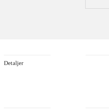
Detaljer
...
...
...
...