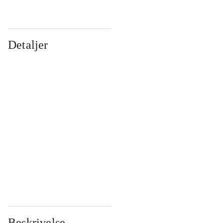
Detaljer
...
...
...
...
...
...
...
...
...
...
...
...
Beskrivelse