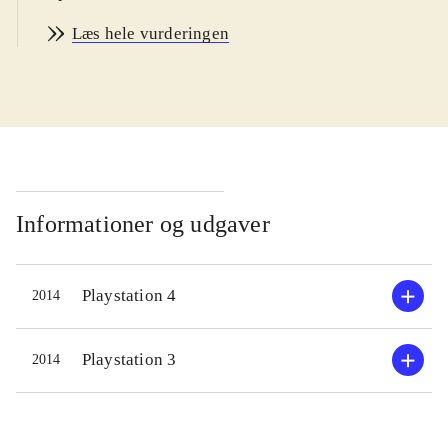
kunstnere som Carly Rae Jepsen,
Læs hele vurderingen
One Direction, Selena Gomez, Lionel
Richie og Pet Shop Boys. Der er flest
aktuelle sange. På Sonys Singstore
kan man købe flere sange, og
desuden kan diske fra tidligere
udgivelser i serien anvendes. Man
interagerer med spillet via mikrofon
Informationer og udgaver
(trådløs eller kabel) eller via en app
på smartphonen. Gameplay er det
Playstation 4
2014
kendte og velafprøvede. Sangeren
skal forsøge at ramme melodien i
sangen bedst muligt på baggrund af
Playstation 3
2014
de originale musikvideoer. Til hjælp
har man et farvet bånd på skærmen,
der angiver tonehøjden og