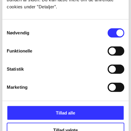
Alle registrerede artikler fordelt på udgivelser
cookies under ”Detaljer”.
...
Samtykkevalg
Nødvendig
...
Funktionelle
...
Statistik
...
Marketing
...
Tillad alle
Tillad valgte