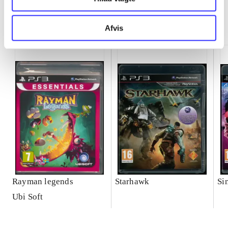
Minder om
Afvis
Rayman legends
Starhawk
Si
Ubi Soft