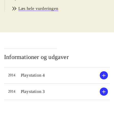
kunstnere som Carly Rae Jepsen,
Læs hele vurderingen
One Direction, Selena Gomez, Lionel
Richie og Pet Shop Boys. Der er flest
aktuelle sange. På Sonys Singstore
kan man købe flere sange, og
desuden kan diske fra tidligere
udgivelser i serien anvendes. Man
interagerer med spillet via mikrofon
Informationer og udgaver
(trådløs eller kabel) eller via en app
på smartphonen. Gameplay er det
Playstation 4
2014
kendte og velafprøvede. Sangeren
skal forsøge at ramme melodien i
sangen bedst muligt på baggrund af
Playstation 3
2014
de originale musikvideoer. Til hjælp
har man et farvet bånd på skærmen,
der angiver tonehøjden og