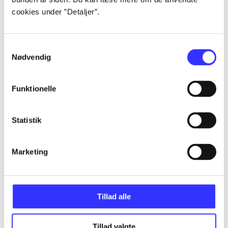
Alle registrerede artikler fordelt på udgivelser
cookies under ”Detaljer”.
...
Samtykkevalg
Nødvendig
...
Funktionelle
...
Statistik
...
Marketing
...
Tillad alle
Tillad valgte