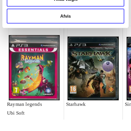
Minder om
Afvis
Rayman legends
Starhawk
Si
Ubi Soft