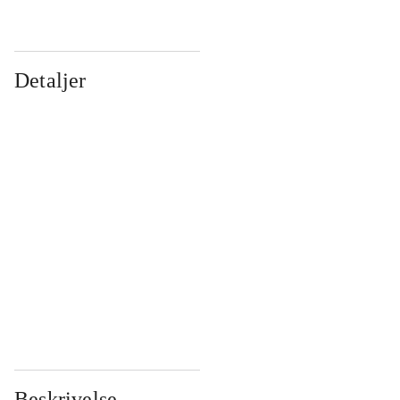
Detaljer
...
...
...
...
...
...
...
...
...
...
...
...
Beskrivelse