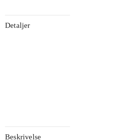
Detaljer
...
...
...
...
...
...
...
...
...
...
...
...
Beskrivelse