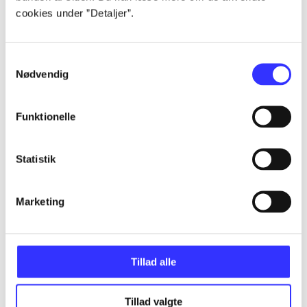
Alle registrerede artikler fordelt på udgivelser
cookies under ”Detaljer”.
...
Samtykkevalg
Nødvendig
...
Funktionelle
...
Statistik
...
Marketing
...
Tillad alle
Tillad valgte