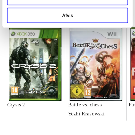
Minder om
Afvis
Crysis 2
Battle vs. chess
Fu
Yezhi Krasowski