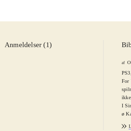
Anmeldelser (1)
Bib
O
af
PS3,
For 
spil
ikke
I Si
ø Ka
styr
L
eksp