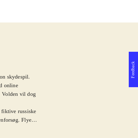
Feedback
son skydespil.
d online
. Volden vil dog
 fiktive russiske
nforsøg. Flyet
også
nger frem og