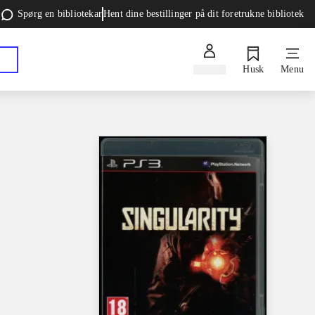
Spørg en bibliotekar
Hent dine bestillinger på dit foretrukne bibliotek
Log ind
Husk
Menu