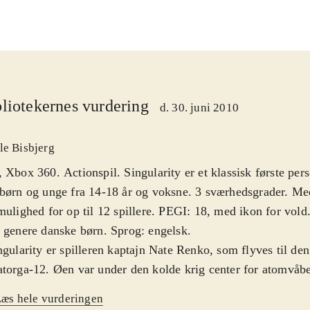
liotekernes vurdering
d. 30. juni 2010
le Bisbjerg
 Xbox 360. Actionspil. Singularity er et klassisk første per
børn og unge fra 14-18 år og voksne. 3 sværhedsgrader. Me
mulighed for op til 12 spillere. PEGI: 18, med ikon for vold
 genere danske børn. Sprog: engelsk
.
ngularity er spilleren kaptajn Nate Renko, som flyves til den
torga-12. Øen var under den kolde krig center for atomvåbe
ter og vores helt er isoleret. Det viser sig snart, at russerne 
æs hele vurderingen
erimenterede med andre våben samt tidsrejser! Spillet spri