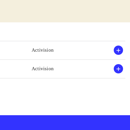
orvirret. Det er
mært er action
ngularities),
ange spændende
treger fint den
Activision
roducenten
0-versionerne er
Activision
er det i "Braid"
gameplay. Alt
ikke en
 nye og sjove
illetid.