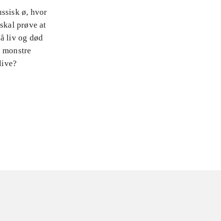
ssisk ø, hvor
skal prøve at
å liv og død
e monstre
live?