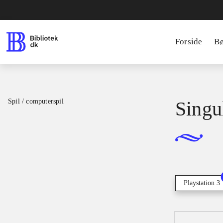
Forside
B
Spil / computerspil
Singu
Playstation 3