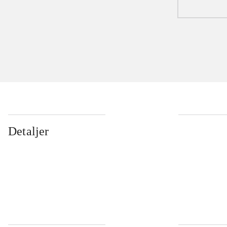
Detaljer
...
...
...
...