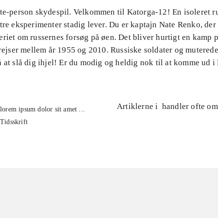
te-person skydespil. Velkommen til Katorga-12! En isoleret ru
tre eksperimenter stadig lever. Du er kaptajn Nate Renko, der 
riet om russernes forsøg på øen. Det bliver hurtigt en kamp p
dsrejser mellem år 1955 og 2010. Russiske soldater og mutered
 at slå dig ihjel! Er du modig og heldig nok til at komme ud i 
Artiklerne i
handler ofte om
lorem ipsum dolor sit amet ...
Tidsskrift