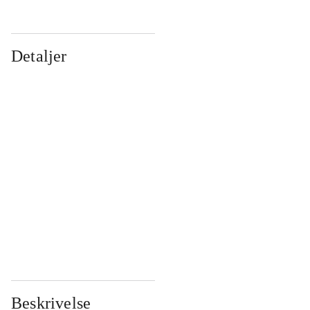
Detaljer
...
...
...
...
...
...
...
...
...
...
...
...
Beskrivelse