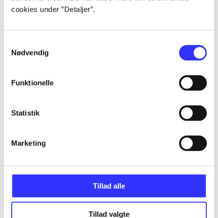
Alle registrerede artikler fordelt på udgivelser
cookies under ”Detaljer”.
...
Samtykkevalg
Nødvendig
...
Funktionelle
...
Statistik
...
Marketing
...
Tillad alle
Tillad valgte