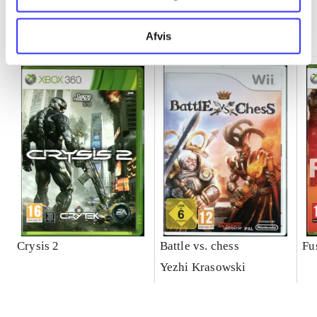
Minder om
Afvis
Crysis 2
Battle vs. chess
Fu
Yezhi Krasowski