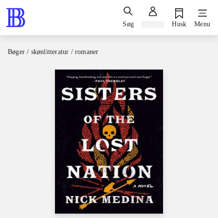
Søg
Log ind
Husk
Menu
Bøger / skønlitteratur / romaner