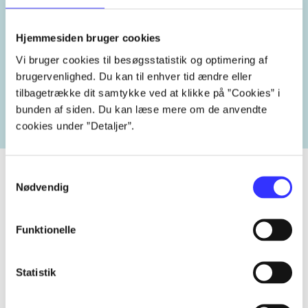
Hjemmesiden bruger cookies
Lignende emneord
Vi bruger cookies til besøgsstatistik og optimering af
brugervenlighed. Du kan til enhver tid ændre eller
heste
børnebøger
ridning
hestesygdomme
vokal
tilbagetrække dit samtykke ved at klikke på ”Cookies” i
bunden af siden. Du kan læse mere om de anvendte
cookies under ”Detaljer”.
Samtykkevalg
Nødvendig
Tidsskrift
Funktionelle
Artiklen er en del af
Statistik
lorem ipsum dolor sit amet ...
Tidsskrift