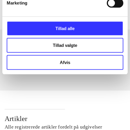
Artiklerne i
handler ofte om
Marketing
Tillad alle
Tillad valgte
Artikler med samme emner
Fra
Afvis
Artikler
Alle registrerede artikler fordelt på udgivelser